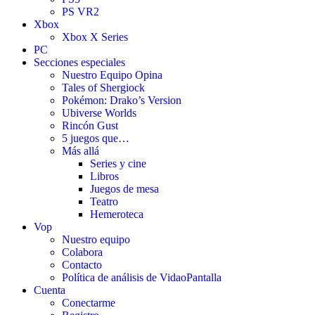
PS VR2
Xbox
Xbox X Series
PC
Secciones especiales
Nuestro Equipo Opina
Tales of Shergiock
Pokémon: Drako’s Version
Ubiverse Worlds
Rincón Gust
5 juegos que…
Más allá
Series y cine
Libros
Juegos de mesa
Teatro
Hemeroteca
Vop
Nuestro equipo
Colabora
Contacto
Política de análisis de VidaoPantalla
Cuenta
Conectarme