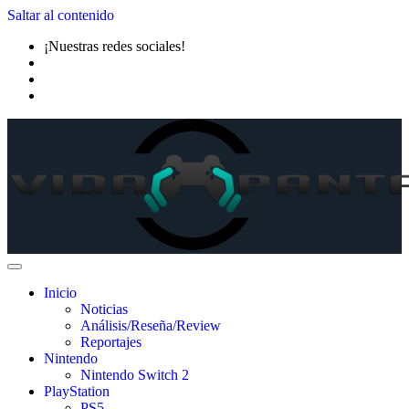
Saltar al contenido
¡Nuestras redes sociales!
Inicio
Noticias
Análisis/Reseña/Review
Reportajes
Nintendo
Nintendo Switch 2
PlayStation
PS5