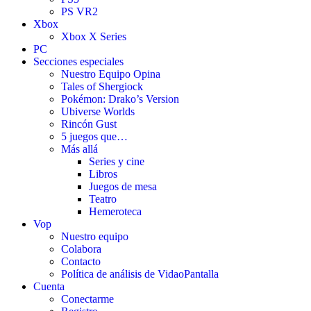
PS VR2
Xbox
Xbox X Series
PC
Secciones especiales
Nuestro Equipo Opina
Tales of Shergiock
Pokémon: Drako’s Version
Ubiverse Worlds
Rincón Gust
5 juegos que…
Más allá
Series y cine
Libros
Juegos de mesa
Teatro
Hemeroteca
Vop
Nuestro equipo
Colabora
Contacto
Política de análisis de VidaoPantalla
Cuenta
Conectarme