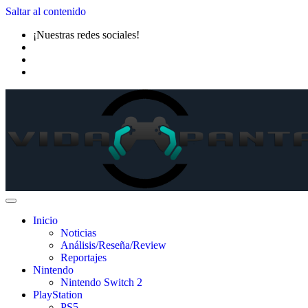
Saltar al contenido
¡Nuestras redes sociales!
Inicio
Noticias
Análisis/Reseña/Review
Reportajes
Nintendo
Nintendo Switch 2
PlayStation
PS5