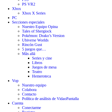
PS VR2
Xbox
Xbox X Series
PC
Secciones especiales
Nuestro Equipo Opina
Tales of Shergiock
Pokémon: Drako’s Version
Ubiverse Worlds
Rincón Gust
5 juegos que…
Más allá
Series y cine
Libros
Juegos de mesa
Teatro
Hemeroteca
Vop
Nuestro equipo
Colabora
Contacto
Política de análisis de VidaoPantalla
Cuenta
Conectarme