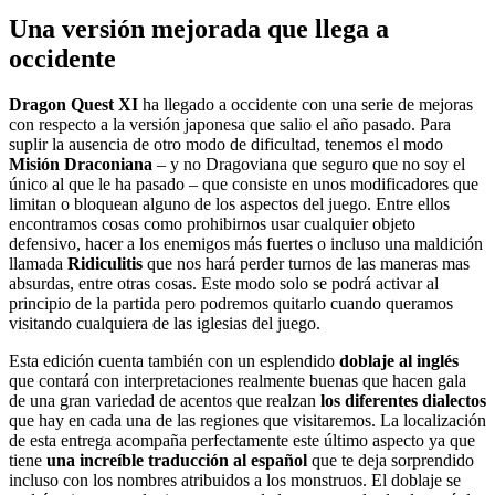
Una versión mejorada que llega a
occidente
Dragon Quest XI
ha llegado a occidente con una serie de mejoras
con respecto a la versión japonesa que salio el año pasado. Para
suplir la ausencia de otro modo de dificultad, tenemos el modo
Misión Draconiana
– y no Dragoviana que seguro que no soy el
único al que le ha pasado – que consiste en unos modificadores que
limitan o bloquean alguno de los aspectos del juego. Entre ellos
encontramos cosas como prohibirnos usar cualquier objeto
defensivo, hacer a los enemigos más fuertes o incluso una maldición
llamada
Ridiculitis
que nos hará perder turnos de las maneras mas
absurdas, entre otras cosas. Este modo solo se podrá activar al
principio de la partida pero podremos quitarlo cuando queramos
visitando cualquiera de las iglesias del juego.
Esta edición cuenta también con un esplendido
doblaje al inglés
que contará con interpretaciones realmente buenas que hacen gala
de una gran variedad de acentos que realzan
los diferentes dialectos
que hay en cada una de las regiones que visitaremos. La localización
de esta entrega acompaña perfectamente este último aspecto ya que
tiene
una increíble traducción al español
que te deja sorprendido
incluso con los nombres atribuidos a los monstruos. El doblaje se