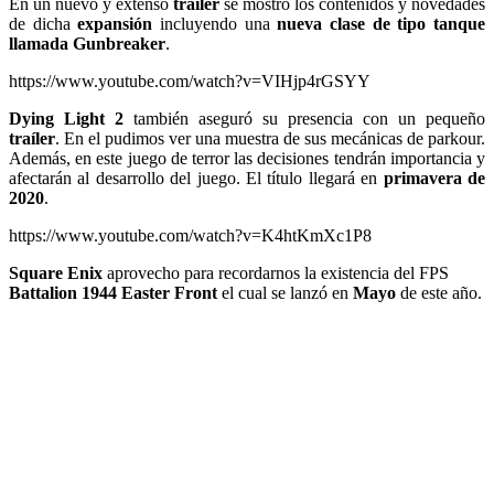
En un nuevo y extenso
traíler
se mostró los contenidos y novedades
de dicha
expansión
incluyendo una
nueva clase de tipo tanque
llamada Gunbreaker
.
https://www.youtube.com/watch?v=VIHjp4rGSYY
Dying Light 2
también aseguró su presencia con un pequeño
traíler
. En el pudimos ver una muestra de sus mecánicas de parkour.
Además, en este juego de terror las decisiones tendrán importancia y
afectarán al desarrollo del juego. El título llegará en
primavera de
2020
.
https://www.youtube.com/watch?v=K4htKmXc1P8
Square Enix
aprovecho para recordarnos la existencia del FPS
Battalion 1944 Easter Front
el cual se lanzó en
Mayo
de este año.