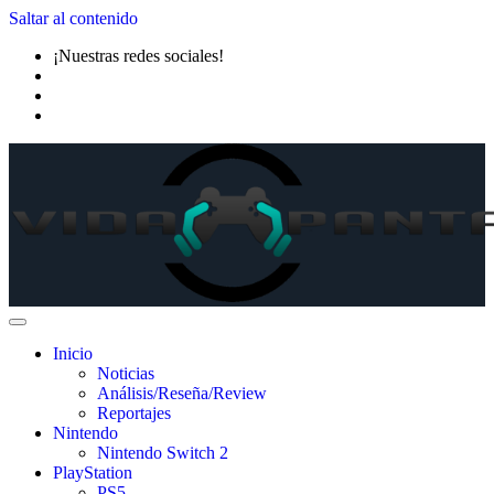
Saltar al contenido
¡Nuestras redes sociales!
Inicio
Noticias
Análisis/Reseña/Review
Reportajes
Nintendo
Nintendo Switch 2
PlayStation
PS5