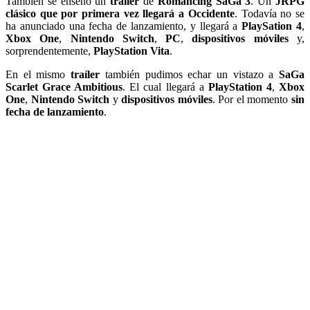
También se enseño un
traíler
de
Romancing SaGa 3
. Un
JRPG
clásico que por primera vez llegará a Occidente
. Todavía no se
ha anunciado una fecha de lanzamiento, y llegará a
PlaySation 4
,
Xbox One
,
Nintendo Switch
,
PC
,
dispositivos móviles
y,
sorprendentemente,
PlayStation Vita
.
En el mismo
traíler
también pudimos echar un vistazo a
SaGa
Scarlet Grace Ambitious
. El cual llegará a
PlayStation 4
,
Xbox
One
,
Nintendo Switch
y
dispositivos móviles
. Por el momento
sin
fecha de lanzamiento
.