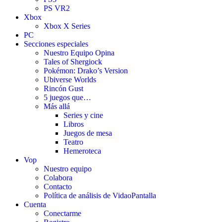
PS VR2
Xbox
Xbox X Series
PC
Secciones especiales
Nuestro Equipo Opina
Tales of Shergiock
Pokémon: Drako’s Version
Ubiverse Worlds
Rincón Gust
5 juegos que…
Más allá
Series y cine
Libros
Juegos de mesa
Teatro
Hemeroteca
Vop
Nuestro equipo
Colabora
Contacto
Política de análisis de VidaoPantalla
Cuenta
Conectarme