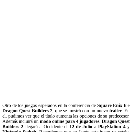
Otro de los juegos esperados en la conferencia de
Square Enix
fue
Dragon Quest Builders 2
, que se mostró con un nuevo
traíler
. En
el, pudimos ver que el título aumenta las opciones de su predecesor.
Además incluirá un
modo online para 4 jugadores
.
Dragon Quest
Builders 2
llegará a Occidente el
12 de Julio
a
PlayStation 4
y
Nintendo Switch
. Recordemos que en Japón este juego ya estaba