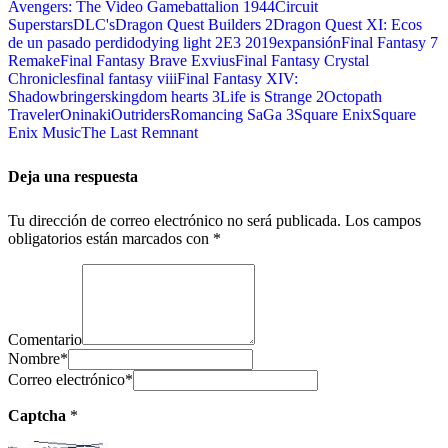
Avengers: The Video Game
battalion 1944
Circuit
Superstars
DLC's
Dragon Quest Builders 2
Dragon Quest XI: Ecos
de un pasado perdido
dying light 2
E3 2019
expansión
Final Fantasy 7
Remake
Final Fantasy Brave Exvius
Final Fantasy Crystal
Chronicles
final fantasy viii
Final Fantasy XIV:
Shadowbringers
kingdom hearts 3
Life is Strange 2
Octopath
Traveler
Oninaki
Outriders
Romancing SaGa 3
Square Enix
Square
Enix Music
The Last Remnant
Deja una respuesta
Tu dirección de correo electrónico no será publicada.
Los campos
obligatorios están marcados con
*
Comentario
Nombre
*
Correo electrónico
*
Captcha
*