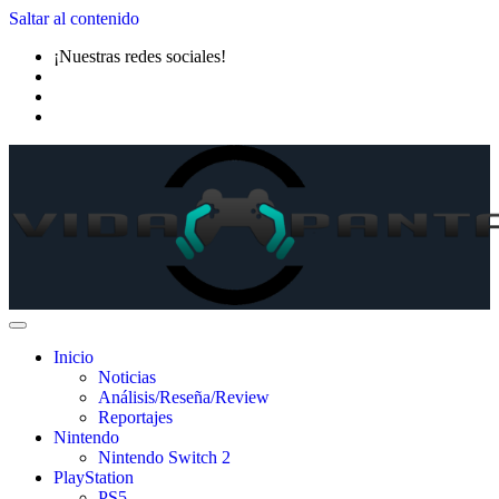
Saltar al contenido
¡Nuestras redes sociales!
Inicio
Noticias
Análisis/Reseña/Review
Reportajes
Nintendo
Nintendo Switch 2
PlayStation
PS5