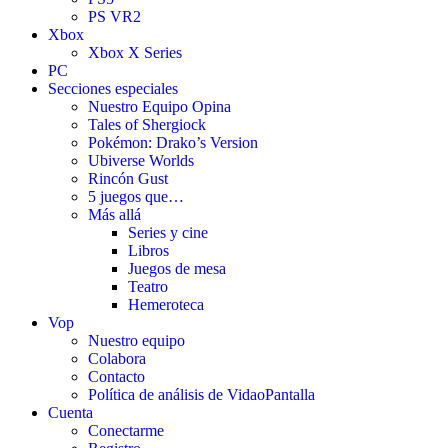
PS VR2
Xbox
Xbox X Series
PC
Secciones especiales
Nuestro Equipo Opina
Tales of Shergiock
Pokémon: Drako’s Version
Ubiverse Worlds
Rincón Gust
5 juegos que…
Más allá
Series y cine
Libros
Juegos de mesa
Teatro
Hemeroteca
Vop
Nuestro equipo
Colabora
Contacto
Política de análisis de VidaoPantalla
Cuenta
Conectarme