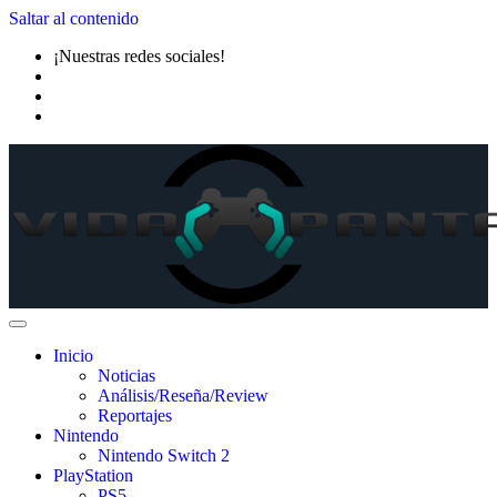
Saltar al contenido
¡Nuestras redes sociales!
Inicio
Noticias
Análisis/Reseña/Review
Reportajes
Nintendo
Nintendo Switch 2
PlayStation
PS5