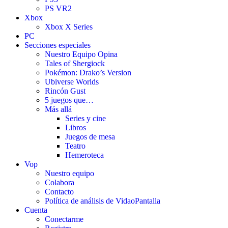
PS VR2
Xbox
Xbox X Series
PC
Secciones especiales
Nuestro Equipo Opina
Tales of Shergiock
Pokémon: Drako’s Version
Ubiverse Worlds
Rincón Gust
5 juegos que…
Más allá
Series y cine
Libros
Juegos de mesa
Teatro
Hemeroteca
Vop
Nuestro equipo
Colabora
Contacto
Política de análisis de VidaoPantalla
Cuenta
Conectarme