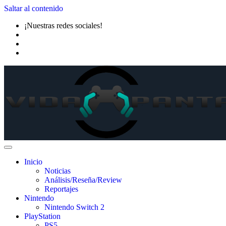
Saltar al contenido
¡Nuestras redes sociales!
Inicio
Noticias
Análisis/Reseña/Review
Reportajes
Nintendo
Nintendo Switch 2
PlayStation
PS5