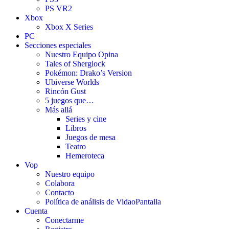
PS VR2
Xbox
Xbox X Series
PC
Secciones especiales
Nuestro Equipo Opina
Tales of Shergiock
Pokémon: Drako’s Version
Ubiverse Worlds
Rincón Gust
5 juegos que…
Más allá
Series y cine
Libros
Juegos de mesa
Teatro
Hemeroteca
Vop
Nuestro equipo
Colabora
Contacto
Política de análisis de VidaoPantalla
Cuenta
Conectarme