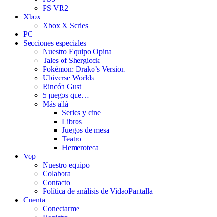
PS VR2
Xbox
Xbox X Series
PC
Secciones especiales
Nuestro Equipo Opina
Tales of Shergiock
Pokémon: Drako’s Version
Ubiverse Worlds
Rincón Gust
5 juegos que…
Más allá
Series y cine
Libros
Juegos de mesa
Teatro
Hemeroteca
Vop
Nuestro equipo
Colabora
Contacto
Política de análisis de VidaoPantalla
Cuenta
Conectarme