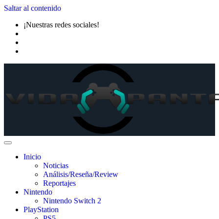
Saltar al contenido
¡Nuestras redes sociales!
Inicio
Noticias
Análisis/Reseña/Review
Reportajes
Nintendo
Nintendo Switch 2
PlayStation
PS5