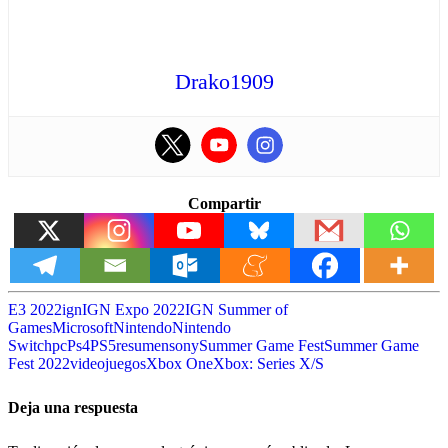
Drako1909
Compartir
E3 2022
ign
IGN Expo 2022
IGN Summer of
Games
Microsoft
Nintendo
Nintendo
Switch
pc
Ps4
PS5
resumen
sony
Summer Game Fest
Summer Game
Fest 2022
videojuegos
Xbox One
Xbox: Series X/S
Deja una respuesta