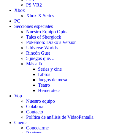
PS VR2
Xbox
Xbox X Series
PC
Secciones especiales
Nuestro Equipo Opina
Tales of Shergiock
Pokémon: Drako’s Version
Ubiverse Worlds
Rincón Gust
5 juegos que…
Más allá
Series y cine
Libros
Juegos de mesa
Teatro
Hemeroteca
Vop
Nuestro equipo
Colabora
Contacto
Política de análisis de VidaoPantalla
Cuenta
Conectarme