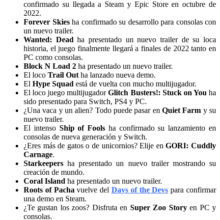
confirmado su llegada a Steam y Epic Store en octubre de
2022.
Forever Skies
ha confirmado su desarrollo para consolas con
un nuevo trailer.
Wanted: Dead
ha presentado un nuevo trailer de su loca
historia, el juego finalmente llegará a finales de 2022 tanto en
PC como consolas.
Block N Load 2
ha presentado un nuevo trailer.
El loco
Trail Out
ha lanzado nueva demo.
El
Hype Squad
está de vuelta con mucho multijugador.
El loco juego multijugador
Glitch Busters!: Stuck on You
ha
sido presentado para Switch, PS4 y PC.
¿Una vaca y un alien? Todo puede pasar en
Quiet Farm
y su
nuevo trailer.
El intenso
Ship of Fools
ha confirmado su lanzamiento en
consolas de nueva generación y Switch.
¿Eres más de gatos o de unicornios? Elije en
GORI: Cuddly
Carnage
.
Starkeepers
ha presentado un nuevo trailer mostrando su
creación de mundo.
Coral Island
ha presentado un nuevo trailer.
Roots of Pacha
vuelve del
Days of the Devs
para confirmar
una demo en Steam.
¿Te gustan los zoos? Disfruta en
Super Zoo Story
en PC y
consolas.