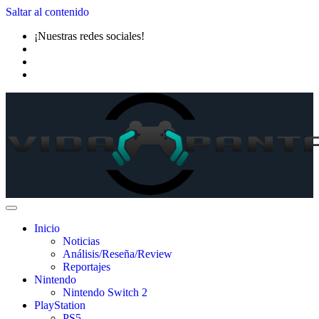
Saltar al contenido
¡Nuestras redes sociales!
Inicio
Noticias
Análisis/Reseña/Review
Reportajes
Nintendo
Nintendo Switch 2
PlayStation
PS5