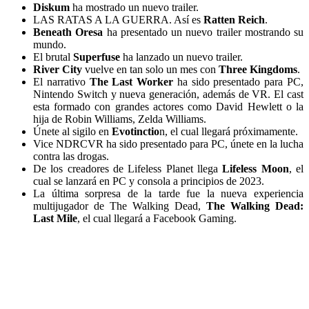
Diskum
ha mostrado un nuevo trailer.
LAS RATAS A LA GUERRA. Así es
Ratten Reich
.
Beneath Oresa
ha presentado un nuevo trailer mostrando su
mundo.
El brutal
Superfuse
ha lanzado un nuevo trailer.
River City
vuelve en tan solo un mes con
Three Kingdoms
.
El narrativo
The Last Worker
ha sido presentado para PC,
Nintendo Switch y nueva generación, además de VR. El cast
esta formado con grandes actores como David Hewlett o la
hija de Robin Williams, Zelda Williams.
Únete al sigilo en
Evotinctio
n, el cual llegará próximamente.
Vice NDRCVR ha sido presentado para PC, únete en la lucha
contra las drogas.
De los creadores de Lifeless Planet llega
Lifeless Moon
, el
cual se lanzará en PC y consola a principios de 2023.
La última sorpresa de la tarde fue la nueva experiencia
multijugador de The Walking Dead,
The Walking Dead:
Last Mile
, el cual llegará a Facebook Gaming.