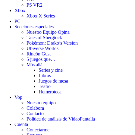
PS VR2
Xbox
Xbox X Series
PC
Secciones especiales
Nuestro Equipo Opina
Tales of Shergiock
Pokémon: Drako’s Version
Ubiverse Worlds
Rincón Gust
5 juegos que…
Más allá
Series y cine
Libros
Juegos de mesa
Teatro
Hemeroteca
Vop
Nuestro equipo
Colabora
Contacto
Política de análisis de VidaoPantalla
Cuenta
Conectarme