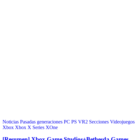
Noticias
Pasadas generaciones
PC
PS VR2
Secciones
Videojuegos
Xbox
Xbox X Series
XOne
[Resumen] Xbox Game Studios+Bethesda Games