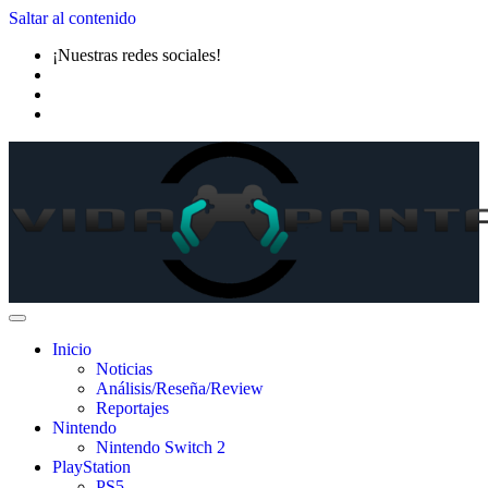
Saltar al contenido
¡Nuestras redes sociales!
Inicio
Noticias
Análisis/Reseña/Review
Reportajes
Nintendo
Nintendo Switch 2
PlayStation
PS5