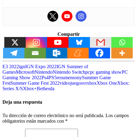
Compartir
E3 2022
ign
IGN Expo 2022
IGN Summer of
Games
Microsoft
Nintendo
Nintendo Switch
pc
pc gaming show
PC
Gaming Show 2022
Ps4
PS5
resumen
sony
Summer Game
Fest
Summer Game Fest 2022
videojuegos
vr
xbox
Xbox One
Xbox:
Series X/S
Xbox+Bethesda
Deja una respuesta
Tu dirección de correo electrónico no será publicada.
Los campos
obligatorios están marcados con
*