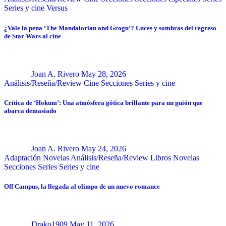
Series y cine
Versus
¿Vale la pena ‘The Mandalorian and Grogu’? Luces y sombras del regreso
de Star Wars al cine
Joan A. Rivero
May 28, 2026
Análisis/Reseña/Review
Cine
Secciones
Series y cine
Crítica de ‘Hokum’: Una atmósfera gótica brillante para un guión que
abarca demasiado
Joan A. Rivero
May 24, 2026
Adaptación Novelas
Análisis/Reseña/Review
Libros
Novelas
Secciones
Series
Series y cine
Off Campus, la llegada al olimpo de un nuevo romance
Drako1909
May 11, 2026