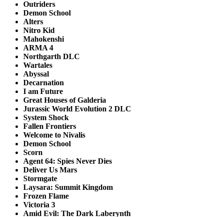
Outriders
Demon School
Alters
Nitro Kid
Mahokenshi
ARMA 4
Northgarth DLC
Wartales
Abyssal
Decarnation
I am Future
Great Houses of Galderia
Jurassic World Evolution 2 DLC
System Shock
Fallen Frontiers
Welcome to Nivalis
Demon School
Scorn
Agent 64: Spies Never Dies
Deliver Us Mars
Stormgate
Laysara: Summit Kingdom
Frozen Flame
Victoria 3
Amid Evil: The Dark Laberynth