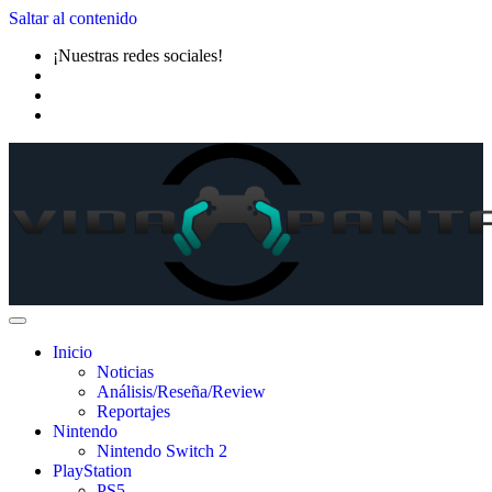
Saltar al contenido
¡Nuestras redes sociales!
Inicio
Noticias
Análisis/Reseña/Review
Reportajes
Nintendo
Nintendo Switch 2
PlayStation
PS5