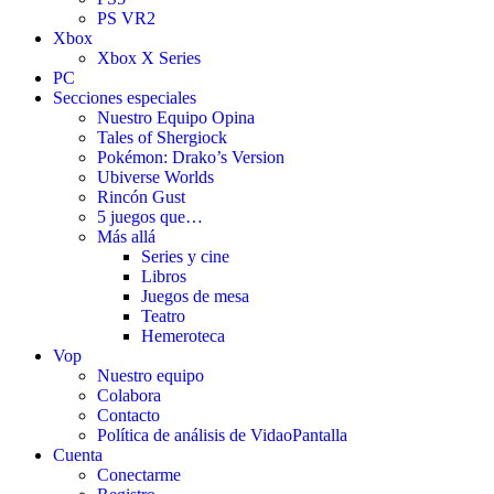
PS VR2
Xbox
Xbox X Series
PC
Secciones especiales
Nuestro Equipo Opina
Tales of Shergiock
Pokémon: Drako’s Version
Ubiverse Worlds
Rincón Gust
5 juegos que…
Más allá
Series y cine
Libros
Juegos de mesa
Teatro
Hemeroteca
Vop
Nuestro equipo
Colabora
Contacto
Política de análisis de VidaoPantalla
Cuenta
Conectarme