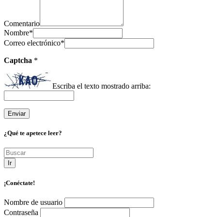
Comentario
Nombre
*
Correo electrónico
*
Captcha
*
Escriba el texto mostrado arriba:
¿Qué te apetece leer?
Ir
¡Conéctate!
Nombre de usuario
Contraseña