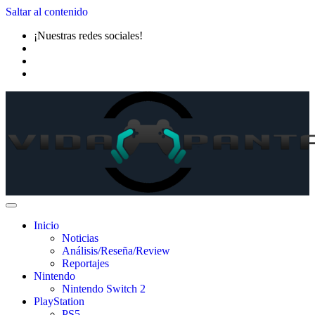
Saltar al contenido
¡Nuestras redes sociales!
Inicio
Noticias
Análisis/Reseña/Review
Reportajes
Nintendo
Nintendo Switch 2
PlayStation
PS5