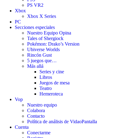
PS VR2
Xbox
Xbox X Series
PC
Secciones especiales
Nuestro Equipo Opina
Tales of Shergiock
Pokémon: Drako’s Version
Ubiverse Worlds
Rincón Gust
5 juegos que…
Más allá
Series y cine
Libros
Juegos de mesa
Teatro
Hemeroteca
Vop
Nuestro equipo
Colabora
Contacto
Política de análisis de VidaoPantalla
Cuenta
Conectarme