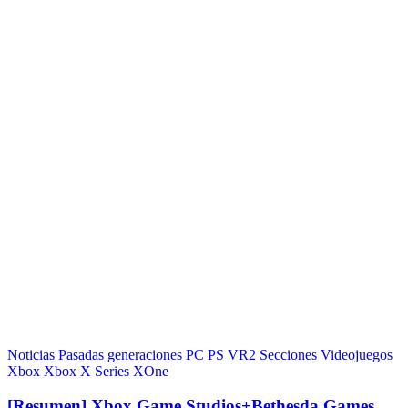
Noticias
Pasadas generaciones
PC
PS VR2
Secciones
Videojuegos
Xbox
Xbox X Series
XOne
[Resumen] Xbox Game Studios+Bethesda Games