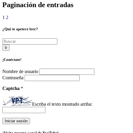
Paginación de entradas
1
2
¿Qué te apetece leer?
Ir
¡Conéctate!
Nombre de usuario
Contraseña
Captcha
*
Escriba el texto mostrado arriba:
¡Visita nuestro canal de YouTube!