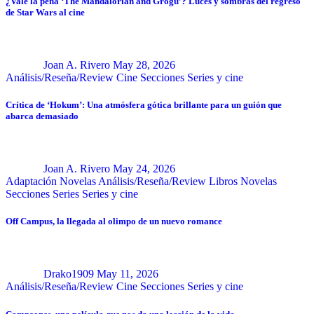
¿Vale la pena ‘The Mandalorian and Grogu’? Luces y sombras del regreso
de Star Wars al cine
Joan A. Rivero
May 28, 2026
Análisis/Reseña/Review
Cine
Secciones
Series y cine
Crítica de ‘Hokum’: Una atmósfera gótica brillante para un guión que
abarca demasiado
Joan A. Rivero
May 24, 2026
Adaptación Novelas
Análisis/Reseña/Review
Libros
Novelas
Secciones
Series
Series y cine
Off Campus, la llegada al olimpo de un nuevo romance
Drako1909
May 11, 2026
Análisis/Reseña/Review
Cine
Secciones
Series y cine