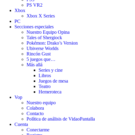
PS VR2
Xbox
Xbox X Series
PC
Secciones especiales
Nuestro Equipo Opina
Tales of Shergiock
Pokémon: Drako’s Version
Ubiverse Worlds
Rincón Gust
5 juegos que…
Más allá
Series y cine
Libros
Juegos de mesa
Teatro
Hemeroteca
Vop
Nuestro equipo
Colabora
Contacto
Política de análisis de VidaoPantalla
Cuenta
Conectarme