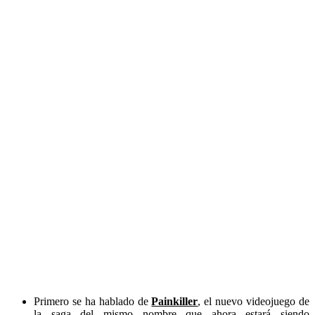
Primero se ha hablado de
Painkiller
, el nuevo videojuego de
la saga del mismo nombre que ahora estará siendo