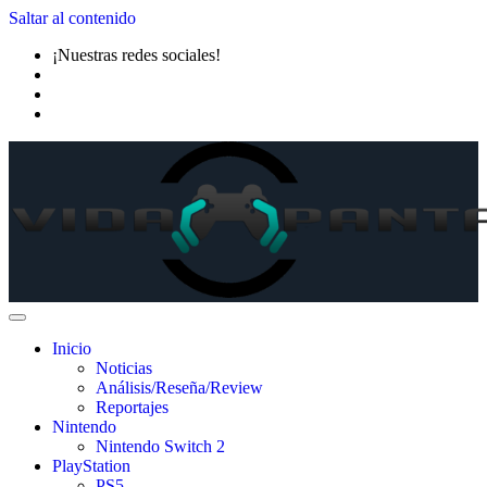
Saltar al contenido
¡Nuestras redes sociales!
Inicio
Noticias
Análisis/Reseña/Review
Reportajes
Nintendo
Nintendo Switch 2
PlayStation
PS5