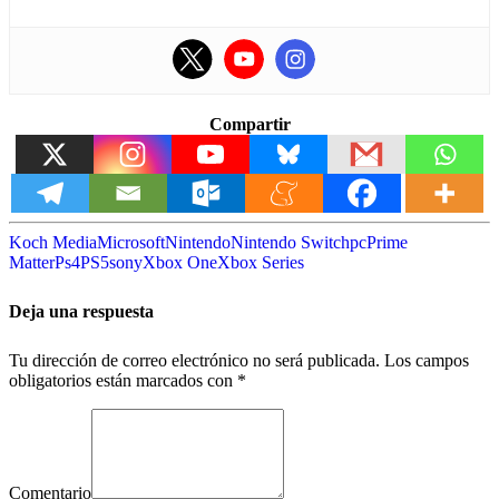
Compartir
Koch Media
Microsoft
Nintendo
Nintendo Switch
pc
Prime
Matter
Ps4
PS5
sony
Xbox One
Xbox Series
Deja una respuesta
Tu dirección de correo electrónico no será publicada.
Los campos
obligatorios están marcados con
*
Comentario