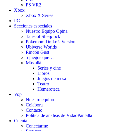
PS VR2
Xbox
Xbox X Series
PC
Secciones especiales
Nuestro Equipo Opina
Tales of Shergiock
Pokémon: Drako’s Version
Ubiverse Worlds
Rincón Gust
5 juegos que…
Más allá
Series y cine
Libros
Juegos de mesa
Teatro
Hemeroteca
Vop
Nuestro equipo
Colabora
Contacto
Política de análisis de VidaoPantalla
Cuenta
Conectarme