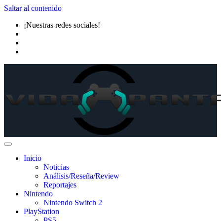
Saltar al contenido
¡Nuestras redes sociales!
Inicio
Noticias
Análisis/Reseña/Review
Reportajes
Nintendo
Nintendo Switch 2
PlayStation
PS5