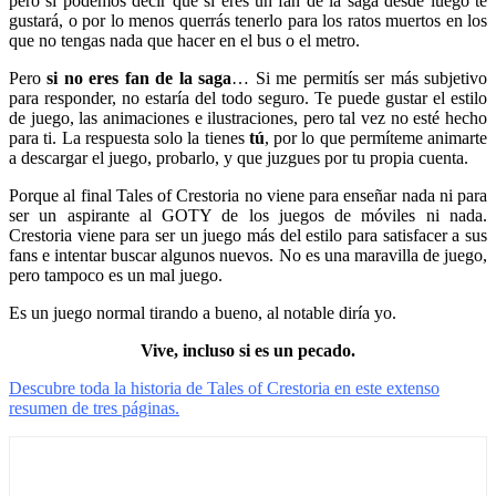
pero sí podemos decir que si eres un fan de la saga desde luego te
gustará, o por lo menos querrás tenerlo para los ratos muertos en los
que no tengas nada que hacer en el bus o el metro.
Pero
si no eres fan de la saga
… Si me permitís ser más subjetivo
para responder, no estaría del todo seguro. Te puede gustar el estilo
de juego, las animaciones e ilustraciones, pero tal vez no esté hecho
para ti. La respuesta solo la tienes
tú
, por lo que permíteme animarte
a descargar el juego, probarlo, y que juzgues por tu propia cuenta.
Porque al final Tales of Crestoria no viene para enseñar nada ni para
ser un aspirante al GOTY de los juegos de móviles ni nada.
Crestoria viene para ser un juego más del estilo para satisfacer a sus
fans e intentar buscar algunos nuevos. No es una maravilla de juego,
pero tampoco es un mal juego.
Es un juego normal tirando a bueno, al notable diría yo.
Vive, incluso si es un pecado.
Descubre toda la historia de Tales of Crestoria en este extenso
resumen de tres páginas.