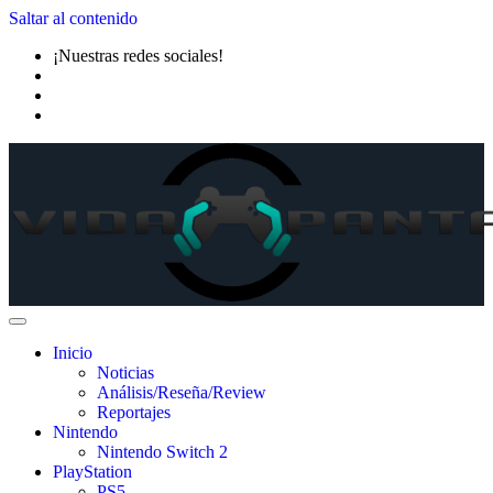
Saltar al contenido
¡Nuestras redes sociales!
Inicio
Noticias
Análisis/Reseña/Review
Reportajes
Nintendo
Nintendo Switch 2
PlayStation
PS5