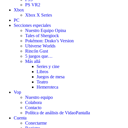
PS VR2
Xbox
Xbox X Series
PC
Secciones especiales
Nuestro Equipo Opina
Tales of Shergiock
Pokémon: Drako’s Version
Ubiverse Worlds
Rincón Gust
5 juegos que…
Más allá
Series y cine
Libros
Juegos de mesa
Teatro
Hemeroteca
Vop
Nuestro equipo
Colabora
Contacto
Política de análisis de VidaoPantalla
Cuenta
Conectarme