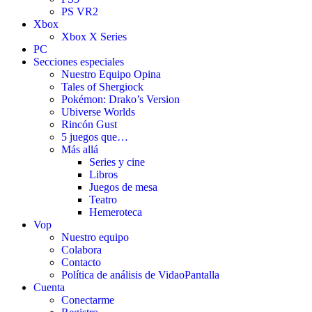
PS VR2
Xbox
Xbox X Series
PC
Secciones especiales
Nuestro Equipo Opina
Tales of Shergiock
Pokémon: Drako’s Version
Ubiverse Worlds
Rincón Gust
5 juegos que…
Más allá
Series y cine
Libros
Juegos de mesa
Teatro
Hemeroteca
Vop
Nuestro equipo
Colabora
Contacto
Política de análisis de VidaoPantalla
Cuenta
Conectarme