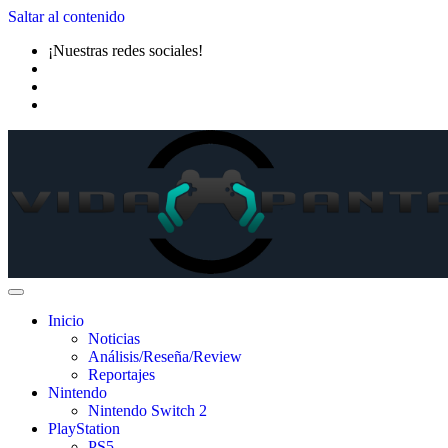
Saltar al contenido
¡Nuestras redes sociales!
Inicio
Noticias
Análisis/Reseña/Review
Reportajes
Nintendo
Nintendo Switch 2
PlayStation
PS5