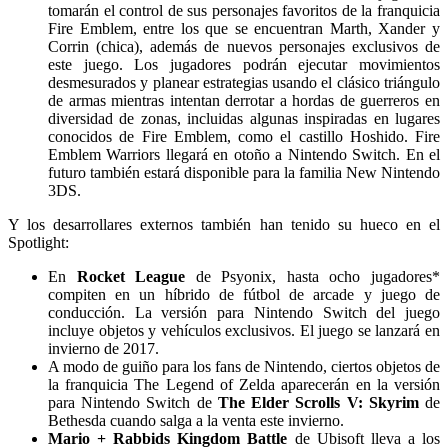
tomarán el control de sus personajes favoritos de la franquicia
Fire Emblem, entre los que se encuentran Marth, Xander y
Corrin (chica), además de nuevos personajes exclusivos de
este juego. Los jugadores podrán ejecutar movimientos
desmesurados y planear estrategias usando el clásico triángulo
de armas mientras intentan derrotar a hordas de guerreros en
diversidad de zonas, incluidas algunas inspiradas en lugares
conocidos de Fire Emblem, como el castillo Hoshido. Fire
Emblem Warriors llegará en otoño a Nintendo Switch. En el
futuro también estará disponible para la familia New Nintendo
3DS.
Y los desarrollares externos también han tenido su hueco en el
Spotlight:
En
Rocket League
de Psyonix, hasta ocho jugadores*
compiten en un híbrido de fútbol de arcade y juego de
conducción. La versión para Nintendo Switch del juego
incluye objetos y vehículos exclusivos. El juego se lanzará en
invierno de 2017.
A modo de guiño para los fans de Nintendo, ciertos objetos de
la franquicia The Legend of Zelda aparecerán en la versión
para Nintendo Switch de
The Elder Scrolls V: Skyrim
de
Bethesda cuando salga a la venta este invierno.
Mario + Rabbids Kingdom Battle
de Ubisoft lleva a los