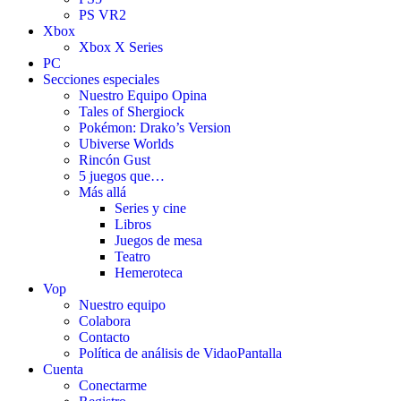
PS VR2
Xbox
Xbox X Series
PC
Secciones especiales
Nuestro Equipo Opina
Tales of Shergiock
Pokémon: Drako’s Version
Ubiverse Worlds
Rincón Gust
5 juegos que…
Más allá
Series y cine
Libros
Juegos de mesa
Teatro
Hemeroteca
Vop
Nuestro equipo
Colabora
Contacto
Política de análisis de VidaoPantalla
Cuenta
Conectarme