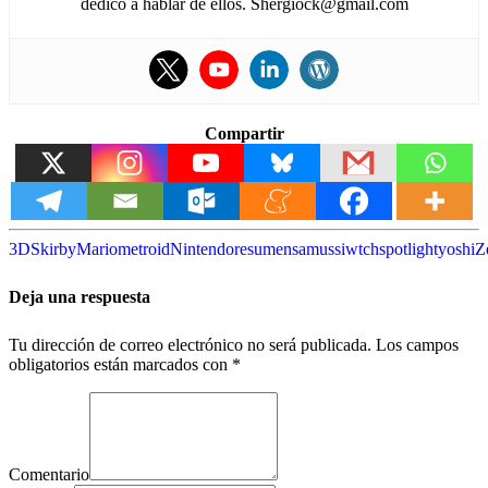
dedico a hablar de ellos. Shergiock@gmail.com
Compartir
3DS
kirby
Mario
metroid
Nintendo
resumen
samus
siwtch
spotlight
yoshi
Z
Deja una respuesta
Tu dirección de correo electrónico no será publicada.
Los campos
obligatorios están marcados con
*
Comentario