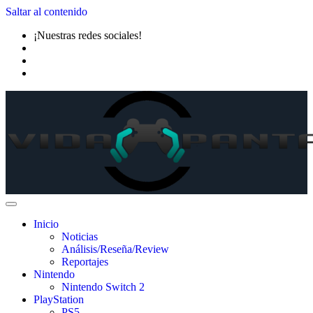
Saltar al contenido
¡Nuestras redes sociales!
Inicio
Noticias
Análisis/Reseña/Review
Reportajes
Nintendo
Nintendo Switch 2
PlayStation
PS5