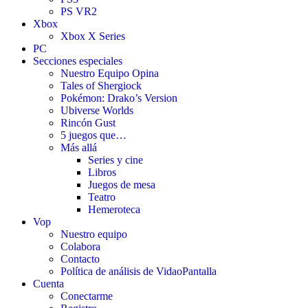
PS VR2
Xbox
Xbox X Series
PC
Secciones especiales
Nuestro Equipo Opina
Tales of Shergiock
Pokémon: Drako’s Version
Ubiverse Worlds
Rincón Gust
5 juegos que…
Más allá
Series y cine
Libros
Juegos de mesa
Teatro
Hemeroteca
Vop
Nuestro equipo
Colabora
Contacto
Política de análisis de VidaoPantalla
Cuenta
Conectarme