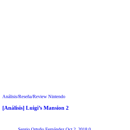
Análisis/Reseña/Review
Nintendo
[Análisis] Luigi’s Mansion 2
Sergio Ortuño Fernández
Oct 2, 2018
0