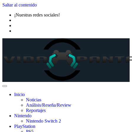
Saltar al contenido
¡Nuestras redes sociales!
Inicio
Noticias
Análisis/Reseña/Review
Reportajes
Nintendo
Nintendo Switch 2
PlayStation
PS5