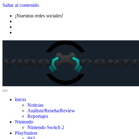
Saltar al contenido
¡Nuestras redes sociales!
Inicio
Noticias
Análisis/Reseña/Review
Reportajes
Nintendo
Nintendo Switch 2
PlayStation
PS5