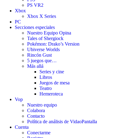
PS VR2
Xbox
Xbox X Series
PC
Secciones especiales
Nuestro Equipo Opina
Tales of Shergiock
Pokémon: Drako’s Version
Ubiverse Worlds
Rincón Gust
5 juegos que…
Más allá
Series y cine
Libros
Juegos de mesa
Teatro
Hemeroteca
Vop
Nuestro equipo
Colabora
Contacto
Política de análisis de VidaoPantalla
Cuenta
Conectarme