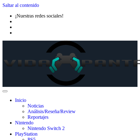
Saltar al contenido
¡Nuestras redes sociales!
Inicio
Noticias
Análisis/Reseña/Review
Reportajes
Nintendo
Nintendo Switch 2
PlayStation
PS5