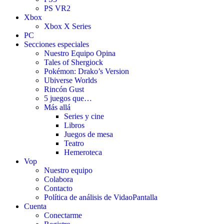
PS VR2
Xbox
Xbox X Series
PC
Secciones especiales
Nuestro Equipo Opina
Tales of Shergiock
Pokémon: Drako’s Version
Ubiverse Worlds
Rincón Gust
5 juegos que…
Más allá
Series y cine
Libros
Juegos de mesa
Teatro
Hemeroteca
Vop
Nuestro equipo
Colabora
Contacto
Política de análisis de VidaoPantalla
Cuenta
Conectarme