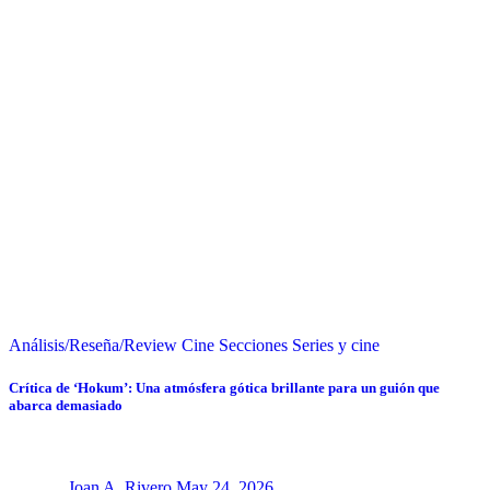
Análisis/Reseña/Review
Cine
Secciones
Series y cine
Crítica de ‘Hokum’: Una atmósfera gótica brillante para un guión que
abarca demasiado
Joan A. Rivero
May 24, 2026