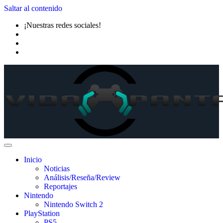
Saltar al contenido
¡Nuestras redes sociales!
Inicio
Noticias
Análisis/Reseña/Review
Reportajes
Nintendo
Nintendo Switch 2
PlayStation
PS5