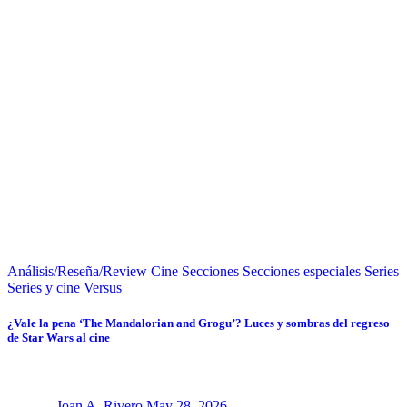
Análisis/Reseña/Review
Cine
Secciones
Secciones especiales
Series
Series y cine
Versus
¿Vale la pena ‘The Mandalorian and Grogu’? Luces y sombras del regreso
de Star Wars al cine
Joan A. Rivero
May 28, 2026