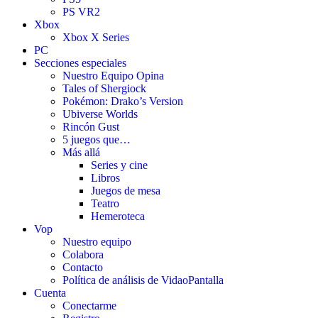
PS VR2
Xbox
Xbox X Series
PC
Secciones especiales
Nuestro Equipo Opina
Tales of Shergiock
Pokémon: Drako’s Version
Ubiverse Worlds
Rincón Gust
5 juegos que…
Más allá
Series y cine
Libros
Juegos de mesa
Teatro
Hemeroteca
Vop
Nuestro equipo
Colabora
Contacto
Política de análisis de VidaoPantalla
Cuenta
Conectarme