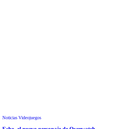
Noticias
Videojuegos
Echo, el nuevo personaje de Overwatch