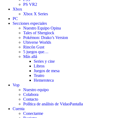
PS VR2
Xbox
Xbox X Series
PC
Secciones especiales
Nuestro Equipo Opina
Tales of Shergiock
Pokémon: Drako’s Version
Ubiverse Worlds
Rincón Gust
5 juegos que…
Más allá
Series y cine
Libros
Juegos de mesa
Teatro
Hemeroteca
Vop
Nuestro equipo
Colabora
Contacto
Política de análisis de VidaoPantalla
Cuenta
Conectarme