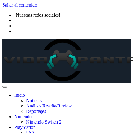
Saltar al contenido
¡Nuestras redes sociales!
Inicio
Noticias
Análisis/Reseña/Review
Reportajes
Nintendo
Nintendo Switch 2
PlayStation
PS5