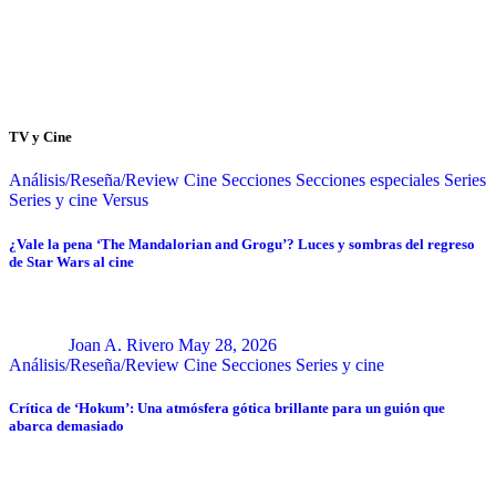
TV y Cine
Análisis/Reseña/Review
Cine
Secciones
Secciones especiales
Series
Series y cine
Versus
¿Vale la pena ‘The Mandalorian and Grogu’? Luces y sombras del regreso
de Star Wars al cine
Joan A. Rivero
May 28, 2026
Análisis/Reseña/Review
Cine
Secciones
Series y cine
Crítica de ‘Hokum’: Una atmósfera gótica brillante para un guión que
abarca demasiado