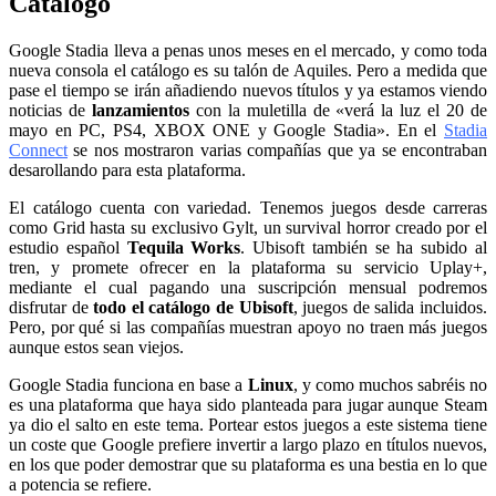
Catálogo
Google Stadia lleva a penas unos meses en el mercado, y como toda
nueva consola el catálogo es su talón de Aquiles. Pero a medida que
pase el tiempo se irán añadiendo nuevos títulos y ya estamos viendo
noticias de
lanzamientos
con la muletilla de «verá la luz el 20 de
mayo en PC, PS4, XBOX ONE y Google Stadia». En el
Stadia
Connect
se nos mostraron varias compañías que ya se encontraban
desarollando para esta plataforma.
El catálogo cuenta con variedad. Tenemos juegos desde carreras
como Grid hasta su exclusivo Gylt, un survival horror creado por el
estudio español
Tequila Works
. Ubisoft también se ha subido al
tren, y promete ofrecer en la plataforma su servicio Uplay+,
mediante el cual pagando una suscripción mensual podremos
disfrutar de
todo el catálogo de Ubisoft
, juegos de salida incluidos.
Pero, por qué si las compañías muestran apoyo no traen más juegos
aunque estos sean viejos.
Google Stadia funciona en base a
Linux
, y como muchos sabréis no
es una plataforma que haya sido planteada para jugar aunque Steam
ya dio el salto en este tema. Portear estos juegos a este sistema tiene
un coste que Google prefiere invertir a largo plazo en títulos nuevos,
en los que poder demostrar que su plataforma es una bestia en lo que
a potencia se refiere.