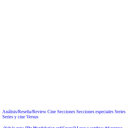
Análisis/Reseña/Review
Cine
Secciones
Secciones especiales
Series
Series y cine
Versus
¿Vale la pena ‘The Mandalorian and Grogu’? Luces y sombras del regreso