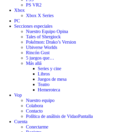
PS VR2
Xbox
Xbox X Series
PC
Secciones especiales
Nuestro Equipo Opina
Tales of Shergiock
Pokémon: Drako’s Version
Ubiverse Worlds
Rincón Gust
5 juegos que…
Más allá
Series y cine
Libros
Juegos de mesa
Teatro
Hemeroteca
Vop
Nuestro equipo
Colabora
Contacto
Política de análisis de VidaoPantalla
Cuenta
Conectarme