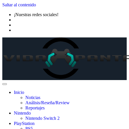
Saltar al contenido
¡Nuestras redes sociales!
Inicio
Noticias
Análisis/Reseña/Review
Reportajes
Nintendo
Nintendo Switch 2
PlayStation
PS5