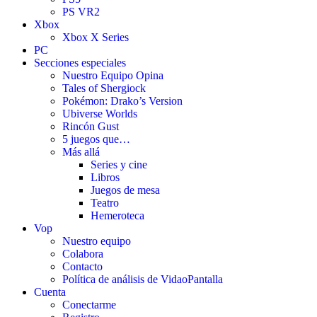
PS VR2
Xbox
Xbox X Series
PC
Secciones especiales
Nuestro Equipo Opina
Tales of Shergiock
Pokémon: Drako’s Version
Ubiverse Worlds
Rincón Gust
5 juegos que…
Más allá
Series y cine
Libros
Juegos de mesa
Teatro
Hemeroteca
Vop
Nuestro equipo
Colabora
Contacto
Política de análisis de VidaoPantalla
Cuenta
Conectarme