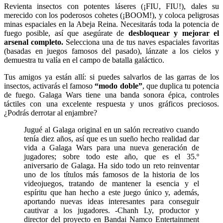
Revienta insectos con potentes láseres (¡FIU, FIU!), dales su
merecido con los poderosos cohetes (¡BOOM!), y coloca peligrosas
minas espaciales en la Abeja Reina. Necesitarás toda la potencia de
fuego posible, así que asegúrate de
desbloquear y mejorar el
arsenal completo.
Selecciona una de tus naves espaciales favoritas
(basadas en juegos famosos del pasado), lánzate a los cielos y
demuestra tu valía en el campo de batalla galáctico.
Tus amigos ya están allí: si puedes salvarlos de las garras de los
insectos, activarás el famoso
“modo doble”
, que duplica tu potencia
de fuego. Galaga Wars tiene una banda sonora épica, controles
táctiles con una excelente respuesta y unos gráficos preciosos.
¿Podrás derrotar al enjambre?
Jugué al Galaga original en un salón recreativo cuando
tenía diez años, así que es un sueño hecho realidad dar
vida a Galaga Wars para una nueva generación de
jugadores; sobre todo este año, que es el 35.º
aniversario de Galaga. Ha sido todo un reto reinventar
uno de los títulos más famosos de la historia de los
videojuegos, tratando de mantener la esencia y el
espíritu que han hecho a este juego único y, además,
aportando nuevas ideas interesantes para conseguir
cautivar a los jugadores. -Chanh Ly, productor y
director del proyecto en Bandai Namco Entertainment