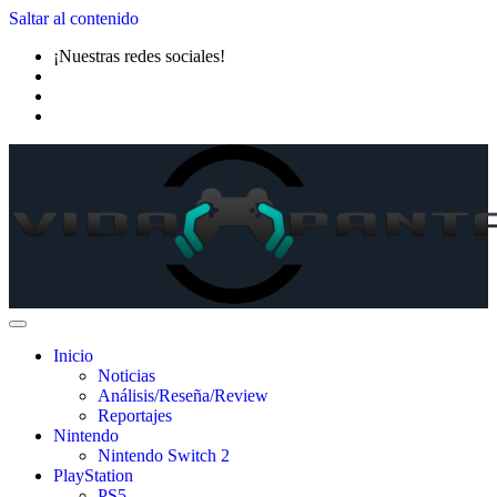
Saltar al contenido
¡Nuestras redes sociales!
Inicio
Noticias
Análisis/Reseña/Review
Reportajes
Nintendo
Nintendo Switch 2
PlayStation
PS5