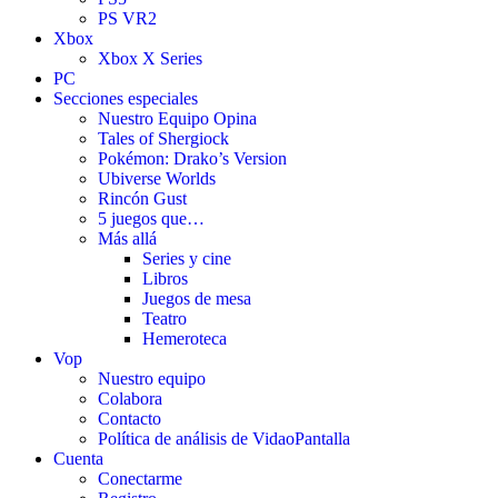
PS VR2
Xbox
Xbox X Series
PC
Secciones especiales
Nuestro Equipo Opina
Tales of Shergiock
Pokémon: Drako’s Version
Ubiverse Worlds
Rincón Gust
5 juegos que…
Más allá
Series y cine
Libros
Juegos de mesa
Teatro
Hemeroteca
Vop
Nuestro equipo
Colabora
Contacto
Política de análisis de VidaoPantalla
Cuenta
Conectarme