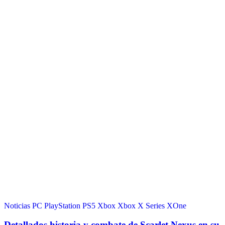
Noticias
PC
PlayStation
PS5
Xbox
Xbox X Series
XOne
Detallados historia y combate de Scarlet Nexus en su