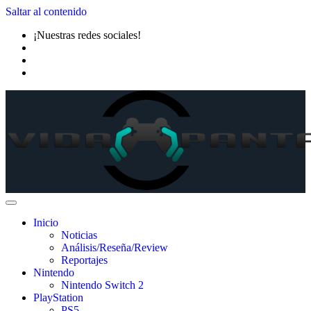
Saltar al contenido
¡Nuestras redes sociales!
Inicio
Noticias
Análisis/Reseña/Review
Reportajes
Nintendo
Nintendo Switch 2
PlayStation
PS5