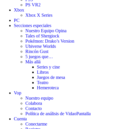
PS VR2
Xbox
Xbox X Series
PC
Secciones especiales
Nuestro Equipo Opina
Tales of Shergiock
Pokémon: Drako’s Version
Ubiverse Worlds
Rincón Gust
5 juegos que…
Más allá
Series y cine
Libros
Juegos de mesa
Teatro
Hemeroteca
Vop
Nuestro equipo
Colabora
Contacto
Política de análisis de VidaoPantalla
Cuenta
Conectarme