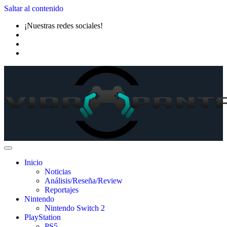
Saltar al contenido
¡Nuestras redes sociales!
Inicio
Noticias
Análisis/Reseña/Review
Reportajes
Nintendo
Nintendo Switch 2
PlayStation
PS5