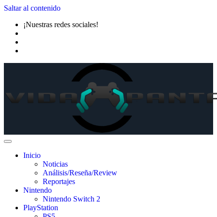
Saltar al contenido
¡Nuestras redes sociales!
Inicio
Noticias
Análisis/Reseña/Review
Reportajes
Nintendo
Nintendo Switch 2
PlayStation
PS5