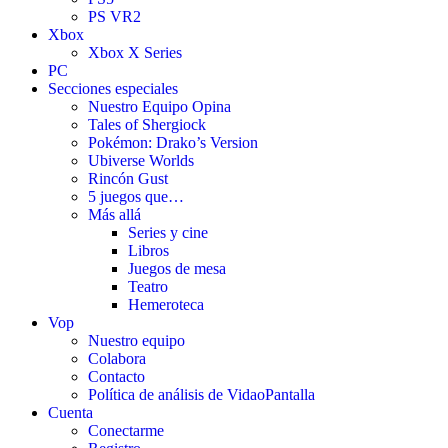
PS VR2
Xbox
Xbox X Series
PC
Secciones especiales
Nuestro Equipo Opina
Tales of Shergiock
Pokémon: Drako’s Version
Ubiverse Worlds
Rincón Gust
5 juegos que…
Más allá
Series y cine
Libros
Juegos de mesa
Teatro
Hemeroteca
Vop
Nuestro equipo
Colabora
Contacto
Política de análisis de VidaoPantalla
Cuenta
Conectarme