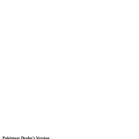
Pokémon: Drako’s Version