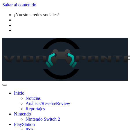
Saltar al contenido
¡Nuestras redes sociales!
Inicio
Noticias
Análisis/Reseña/Review
Reportajes
Nintendo
Nintendo Switch 2
PlayStation
PS5