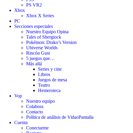
PS VR2
Xbox
Xbox X Series
PC
Secciones especiales
Nuestro Equipo Opina
Tales of Shergiock
Pokémon: Drako’s Version
Ubiverse Worlds
Rincón Gust
5 juegos que…
Más allá
Series y cine
Libros
Juegos de mesa
Teatro
Hemeroteca
Vop
Nuestro equipo
Colabora
Contacto
Política de análisis de VidaoPantalla
Cuenta
Conectarme