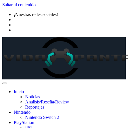
Saltar al contenido
¡Nuestras redes sociales!
Inicio
Noticias
Análisis/Reseña/Review
Reportajes
Nintendo
Nintendo Switch 2
PlayStation
PS5