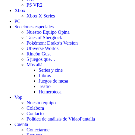
PS VR2
Xbox
Xbox X Series
PC
Secciones especiales
Nuestro Equipo Opina
Tales of Shergiock
Pokémon: Drako’s Version
Ubiverse Worlds
Rincón Gust
5 juegos que…
Más allá
Series y cine
Libros
Juegos de mesa
Teatro
Hemeroteca
Vop
Nuestro equipo
Colabora
Contacto
Política de análisis de VidaoPantalla
Cuenta
Conectarme