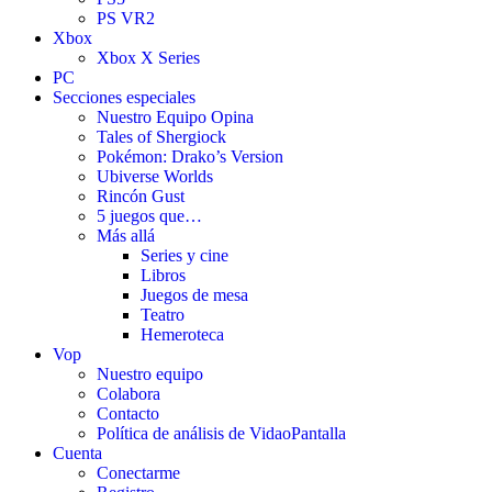
PS VR2
Xbox
Xbox X Series
PC
Secciones especiales
Nuestro Equipo Opina
Tales of Shergiock
Pokémon: Drako’s Version
Ubiverse Worlds
Rincón Gust
5 juegos que…
Más allá
Series y cine
Libros
Juegos de mesa
Teatro
Hemeroteca
Vop
Nuestro equipo
Colabora
Contacto
Política de análisis de VidaoPantalla
Cuenta
Conectarme