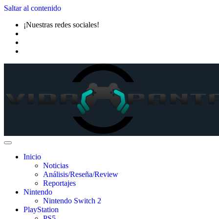
Saltar al contenido
¡Nuestras redes sociales!
Inicio
Noticias
Análisis/Reseña/Review
Reportajes
Nintendo
Nintendo Switch 2
PlayStation
PS5