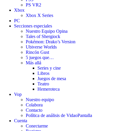
PS VR2
Xbox
Xbox X Series
PC
Secciones especiales
Nuestro Equipo Opina
Tales of Shergiock
Pokémon: Drako’s Version
Ubiverse Worlds
Rincón Gust
5 juegos que…
Más allá
Series y cine
Libros
Juegos de mesa
Teatro
Hemeroteca
Vop
Nuestro equipo
Colabora
Contacto
Política de análisis de VidaoPantalla
Cuenta
Conectarme