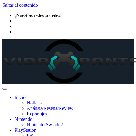
Saltar al contenido
¡Nuestras redes sociales!
Inicio
Noticias
Análisis/Reseña/Review
Reportajes
Nintendo
Nintendo Switch 2
PlayStation
PS5