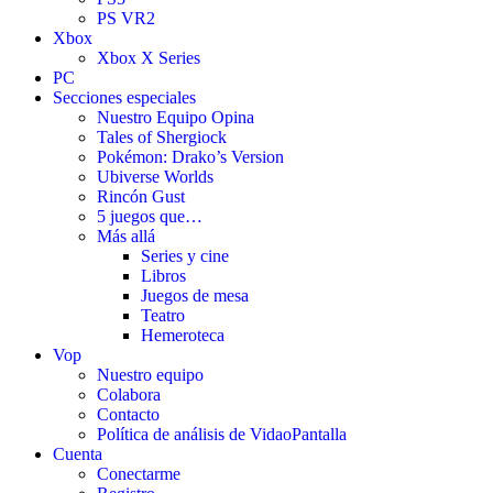
PS VR2
Xbox
Xbox X Series
PC
Secciones especiales
Nuestro Equipo Opina
Tales of Shergiock
Pokémon: Drako’s Version
Ubiverse Worlds
Rincón Gust
5 juegos que…
Más allá
Series y cine
Libros
Juegos de mesa
Teatro
Hemeroteca
Vop
Nuestro equipo
Colabora
Contacto
Política de análisis de VidaoPantalla
Cuenta
Conectarme