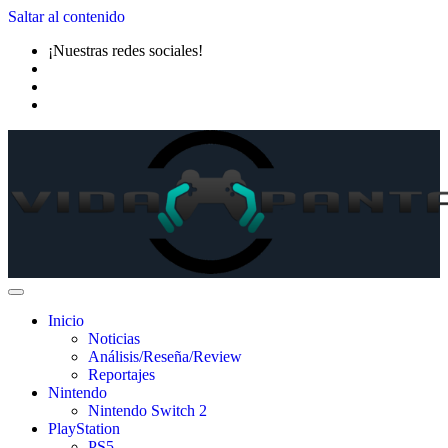
Saltar al contenido
¡Nuestras redes sociales!
Inicio
Noticias
Análisis/Reseña/Review
Reportajes
Nintendo
Nintendo Switch 2
PlayStation
PS5