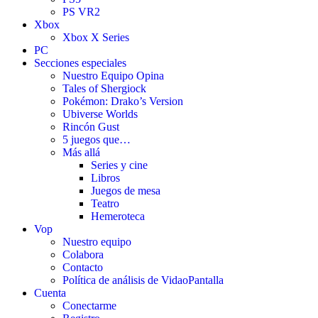
PS VR2
Xbox
Xbox X Series
PC
Secciones especiales
Nuestro Equipo Opina
Tales of Shergiock
Pokémon: Drako’s Version
Ubiverse Worlds
Rincón Gust
5 juegos que…
Más allá
Series y cine
Libros
Juegos de mesa
Teatro
Hemeroteca
Vop
Nuestro equipo
Colabora
Contacto
Política de análisis de VidaoPantalla
Cuenta
Conectarme