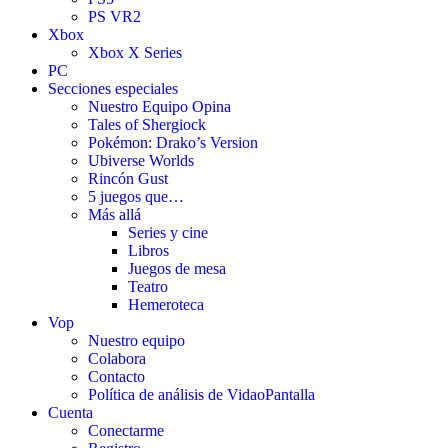
PS VR2
Xbox
Xbox X Series
PC
Secciones especiales
Nuestro Equipo Opina
Tales of Shergiock
Pokémon: Drako’s Version
Ubiverse Worlds
Rincón Gust
5 juegos que…
Más allá
Series y cine
Libros
Juegos de mesa
Teatro
Hemeroteca
Vop
Nuestro equipo
Colabora
Contacto
Política de análisis de VidaoPantalla
Cuenta
Conectarme