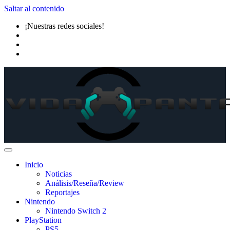
Saltar al contenido
¡Nuestras redes sociales!
Inicio
Noticias
Análisis/Reseña/Review
Reportajes
Nintendo
Nintendo Switch 2
PlayStation
PS5