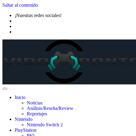
Saltar al contenido
¡Nuestras redes sociales!
Inicio
Noticias
Análisis/Reseña/Review
Reportajes
Nintendo
Nintendo Switch 2
PlayStation
PS5