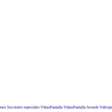
ones
Secciones especiales
VidaoPantalla
VidaoPantalla Awards
Videoj