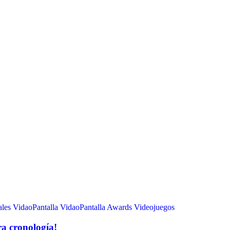
ales
VidaoPantalla
VidaoPantalla Awards
Videojuegos
ra cronología!