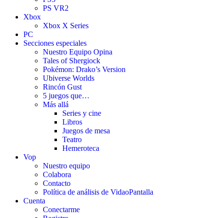
PS VR2
Xbox
Xbox X Series
PC
Secciones especiales
Nuestro Equipo Opina
Tales of Shergiock
Pokémon: Drako’s Version
Ubiverse Worlds
Rincón Gust
5 juegos que…
Más allá
Series y cine
Libros
Juegos de mesa
Teatro
Hemeroteca
Vop
Nuestro equipo
Colabora
Contacto
Política de análisis de VidaoPantalla
Cuenta
Conectarme