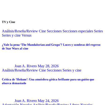
TV y Cine
Análisis/Reseña/Review
Cine
Secciones
Secciones especiales
Series
Series y cine
Versus
¿Vale la pena ‘The Mandalorian and Grogu’? Luces y sombras del regreso
de Star Wars al cine
Joan A. Rivero
May 28, 2026
Análisis/Reseña/Review
Cine
Secciones
Series y cine
Crítica de ‘Hokum’: Una atmósfera gótica brillante para un guión que
abarca demasiado
Joan A. Rivero
May 24, 2026
Adaptación Novelas
Análisis/Reseña/Review
Libros
Novelas