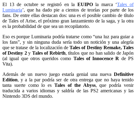
El 13 de octubre se registró en la
EUIPO
la marca ‘
Tales of
Luminaria
’, que ha dado pie a cientos de teorías por parte de los
fans. De entre ellas destacan dos: una es el posible cambio de título
de Tales of Arise, el próximo gran lanzamiento de la saga, y la otra
es la probabilidad de que sea un recopilatorio.
Eso es porque Luminaria podría tratarse como “una luz para guiar a
los fans”, y sin ninguna duda sería todo un notición y una alegría
que se tratase de la localización de
Tales of Destiny Remake, Tales
of Destiny 2
y
Tales of Rebirth
, títulos que no han salido de Japón
(al igual que otros queridos como
Tales of Innocence R
de PS
Vita).
Además de un nuevo juego estaría genial una nueva
Definitive
Edition
, y a la par podría ser de otra entrega que no haya tenido
tanta suerte como lo es
Tales of the Abyss
, que podría venir
traducida a varios idiomas y saldría de las PS2 americanas y las
Nintendo 3DS del mundo.