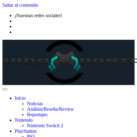
Saltar al contenido
¡Nuestras redes sociales!
Inicio
Noticias
Análisis/Reseña/Review
Reportajes
Nintendo
Nintendo Switch 2
PlayStation
PS5