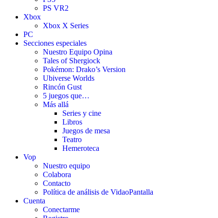
PS VR2
Xbox
Xbox X Series
PC
Secciones especiales
Nuestro Equipo Opina
Tales of Shergiock
Pokémon: Drako’s Version
Ubiverse Worlds
Rincón Gust
5 juegos que…
Más allá
Series y cine
Libros
Juegos de mesa
Teatro
Hemeroteca
Vop
Nuestro equipo
Colabora
Contacto
Política de análisis de VidaoPantalla
Cuenta
Conectarme