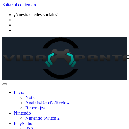
Saltar al contenido
¡Nuestras redes sociales!
Inicio
Noticias
Análisis/Reseña/Review
Reportajes
Nintendo
Nintendo Switch 2
PlayStation
PS5