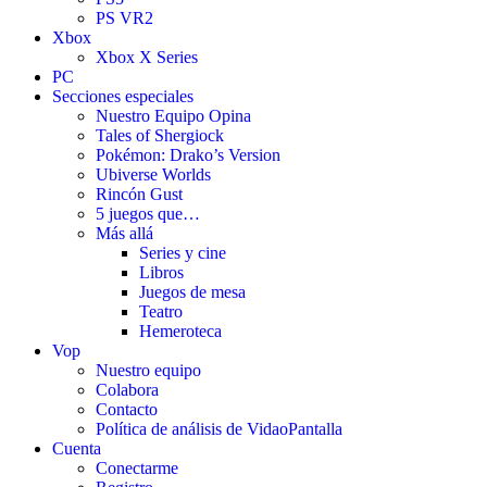
PS VR2
Xbox
Xbox X Series
PC
Secciones especiales
Nuestro Equipo Opina
Tales of Shergiock
Pokémon: Drako’s Version
Ubiverse Worlds
Rincón Gust
5 juegos que…
Más allá
Series y cine
Libros
Juegos de mesa
Teatro
Hemeroteca
Vop
Nuestro equipo
Colabora
Contacto
Política de análisis de VidaoPantalla
Cuenta
Conectarme