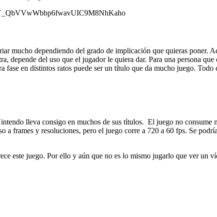
Wz7Y_QbVVwWbbp6fwavUIC9M8NhKaho
ariar mucho dependiendo del grado de implicación que quieras poner. A
a, depende del uso que el jugador le quiera dar. Para una persona que q
a fase en distintos ratos puede ser un título que da mucho juego. Todo
 Nintendo lleva consigo en muchos de sus títulos. El juego no consume 
o a frames y resoluciones, pero el juego corre a 720 a 60 fps. Se podrí
e este juego. Por ello y aún que no es lo mismo jugarlo que ver un víd