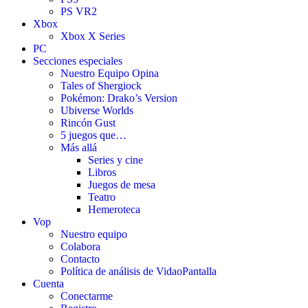
PS VR2
Xbox
Xbox X Series
PC
Secciones especiales
Nuestro Equipo Opina
Tales of Shergiock
Pokémon: Drako’s Version
Ubiverse Worlds
Rincón Gust
5 juegos que…
Más allá
Series y cine
Libros
Juegos de mesa
Teatro
Hemeroteca
Vop
Nuestro equipo
Colabora
Contacto
Política de análisis de VidaoPantalla
Cuenta
Conectarme