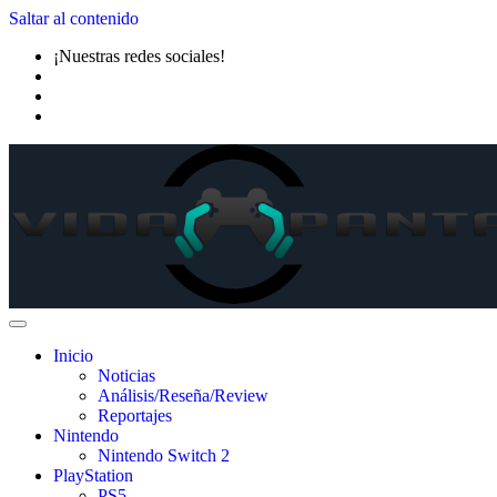
Saltar al contenido
¡Nuestras redes sociales!
Inicio
Noticias
Análisis/Reseña/Review
Reportajes
Nintendo
Nintendo Switch 2
PlayStation
PS5