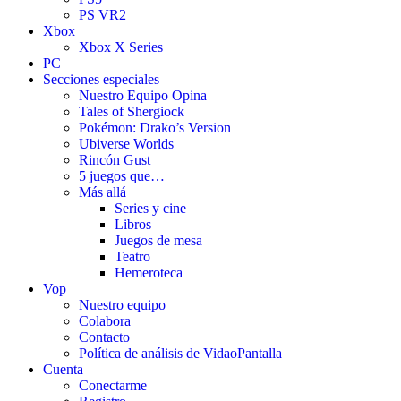
PS VR2
Xbox
Xbox X Series
PC
Secciones especiales
Nuestro Equipo Opina
Tales of Shergiock
Pokémon: Drako’s Version
Ubiverse Worlds
Rincón Gust
5 juegos que…
Más allá
Series y cine
Libros
Juegos de mesa
Teatro
Hemeroteca
Vop
Nuestro equipo
Colabora
Contacto
Política de análisis de VidaoPantalla
Cuenta
Conectarme