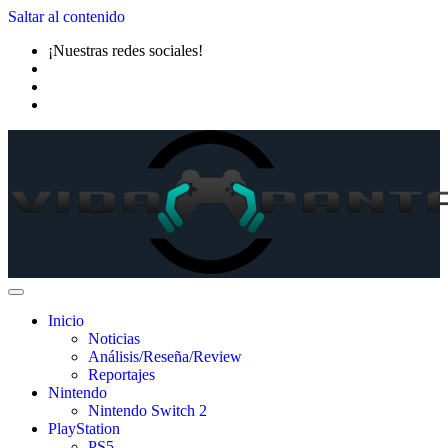
Saltar al contenido
¡Nuestras redes sociales!
Inicio
Noticias
Análisis/Reseña/Review
Reportajes
Nintendo
Nintendo Switch 2
PlayStation
PS5