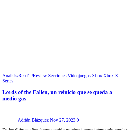
Análisis/Reseña/Review
Secciones
Videojuegos
Xbox
Xbox X
Series
Lords of the Fallen, un reinicio que se queda a
medio gas
Adrián Blázquez
Nov 27, 2023
0
En los últimos años, hemos tenido muchos juegos intentando emular