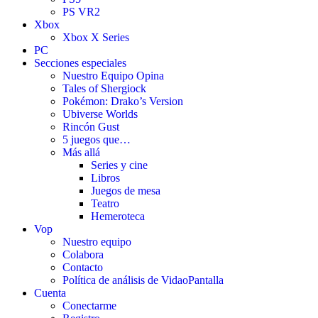
PS VR2
Xbox
Xbox X Series
PC
Secciones especiales
Nuestro Equipo Opina
Tales of Shergiock
Pokémon: Drako’s Version
Ubiverse Worlds
Rincón Gust
5 juegos que…
Más allá
Series y cine
Libros
Juegos de mesa
Teatro
Hemeroteca
Vop
Nuestro equipo
Colabora
Contacto
Política de análisis de VidaoPantalla
Cuenta
Conectarme