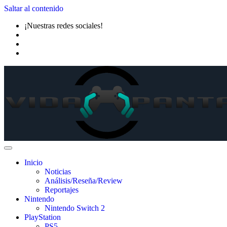
Saltar al contenido
¡Nuestras redes sociales!
Inicio
Noticias
Análisis/Reseña/Review
Reportajes
Nintendo
Nintendo Switch 2
PlayStation
PS5