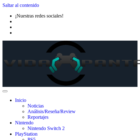
Saltar al contenido
¡Nuestras redes sociales!
Inicio
Noticias
Análisis/Reseña/Review
Reportajes
Nintendo
Nintendo Switch 2
PlayStation
PS5