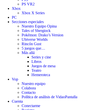
PS VR2
Xbox
Xbox X Series
PC
Secciones especiales
Nuestro Equipo Opina
Tales of Shergiock
Pokémon: Drako’s Version
Ubiverse Worlds
Rincón Gust
5 juegos que…
Más allá
Series y cine
Libros
Juegos de mesa
Teatro
Hemeroteca
Vop
Nuestro equipo
Colabora
Contacto
Política de análisis de VidaoPantalla
Cuenta
Conectarme