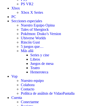
PS VR2
Xbox
Xbox X Series
PC
Secciones especiales
Nuestro Equipo Opina
Tales of Shergiock
Pokémon: Drako’s Version
Ubiverse Worlds
Rincón Gust
5 juegos que…
Más allá
Series y cine
Libros
Juegos de mesa
Teatro
Hemeroteca
Vop
Nuestro equipo
Colabora
Contacto
Política de análisis de VidaoPantalla
Cuenta
Conectarme