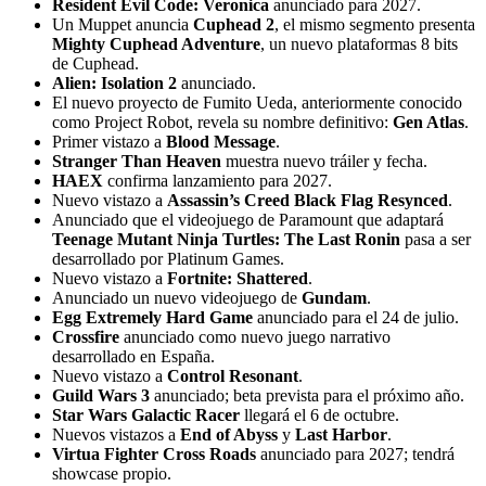
Resident Evil Code: Veronica
anunciado para 2027.
Un Muppet anuncia
Cuphead 2
, el mismo segmento presenta
Mighty Cuphead Adventure
, un nuevo plataformas 8 bits
de Cuphead.
Alien: Isolation 2
anunciado.
El nuevo proyecto de Fumito Ueda, anteriormente conocido
como Project Robot, revela su nombre definitivo:
Gen Atlas
.
Primer vistazo a
Blood Message
.
Stranger Than Heaven
muestra nuevo tráiler y fecha.
HAEX
confirma lanzamiento para 2027.
Nuevo vistazo a
Assassin’s Creed Black Flag Resynced
.
Anunciado que el videojuego de Paramount que adaptará
Teenage Mutant Ninja Turtles: The Last Ronin
pasa a ser
desarrollado por Platinum Games.
Nuevo vistazo a
Fortnite: Shattered
.
Anunciado un nuevo videojuego de
Gundam
.
Egg Extremely Hard Game
anunciado para el 24 de julio.
Crossfire
anunciado como nuevo juego narrativo
desarrollado en España.
Nuevo vistazo a
Control Resonant
.
Guild Wars 3
anunciado; beta prevista para el próximo año.
Star Wars Galactic Racer
llegará el 6 de octubre.
Nuevos vistazos a
End of Abyss
y
Last Harbor
.
Virtua Fighter Cross Roads
anunciado para 2027; tendrá
showcase propio.