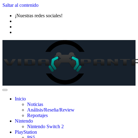
Saltar al contenido
¡Nuestras redes sociales!
Inicio
Noticias
Análisis/Reseña/Review
Reportajes
Nintendo
Nintendo Switch 2
PlayStation
PS5