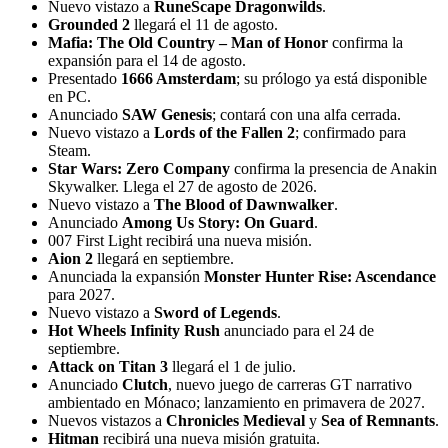
Nuevo vistazo a
RuneScape Dragonwilds
.
Grounded 2
llegará el 11 de agosto.
Mafia: The Old Country – Man of Honor
confirma la
expansión para el 14 de agosto.
Presentado
1666 Amsterdam
; su prólogo ya está disponible
en PC.
Anunciado
SAW Genesis
; contará con una alfa cerrada.
Nuevo vistazo a
Lords of the Fallen 2
; confirmado para
Steam.
Star Wars: Zero Company
confirma la presencia de Anakin
Skywalker. Llega el 27 de agosto de 2026.
Nuevo vistazo a
The Blood of Dawnwalker
.
Anunciado
Among Us Story: On Guard
.
007 First Light recibirá una nueva misión.
Aion 2
llegará en septiembre.
Anunciada la expansión
Monster Hunter Rise: Ascendance
para 2027.
Nuevo vistazo a
Sword of Legends
.
Hot Wheels Infinity Rush
anunciado para el 24 de
septiembre.
Attack on Titan 3
llegará el 1 de julio.
Anunciado
Clutch
, nuevo juego de carreras GT narrativo
ambientado en Mónaco; lanzamiento en primavera de 2027.
Nuevos vistazos a
Chronicles Medieval
y
Sea of Remnants
.
Hitman
recibirá una nueva misión gratuita.