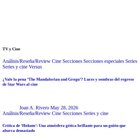
TV y Cine
Análisis/Reseña/Review
Cine
Secciones
Secciones especiales
Series
Series y cine
Versus
¿Vale la pena ‘The Mandalorian and Grogu’? Luces y sombras del regreso
de Star Wars al cine
Joan A. Rivero
May 28, 2026
Análisis/Reseña/Review
Cine
Secciones
Series y cine
Crítica de ‘Hokum’: Una atmósfera gótica brillante para un guión que
abarca demasiado