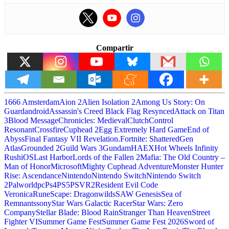
Compartir
1666 Amsterdam
Aion 2
Alien Isolation 2
Among Us Story: On
Guard
android
Assassin's Creed Black Flag Resynced
Attack on Titan
3
Blood Message
Chronicles: Medieval
Clutch
Control
Resonant
Crossfire
Cuphead 2
Egg Extremely Hard Game
End of
Abyss
Final Fantasy VII Revelation.
Fortnite: Shattered
Gen
Atlas
Grounded 2
Guild Wars 3
Gundam
HAEX
Hot Wheels Infinity
Rush
iOS
Last Harbor
Lords of the Fallen 2
Mafia: The Old Country –
Man of Honor
Microsoft
Mighty Cuphead Adventure
Monster Hunter
Rise: Ascendance
Nintendo
Nintendo Switch
Nintendo Switch
2
Palworld
pc
Ps4
PS5
PSVR2
Resident Evil Code
Veronica
RuneScape: Dragonwilds
SAW Genesis
Sea of
Remnants
sony
Star Wars Galactic Racer
Star Wars: Zero
Company
Stellar Blade: Blood Rain
Stranger Than Heaven
Street
Fighter VI
Summer Game Fest
Summer Game Fest 2026
Sword of