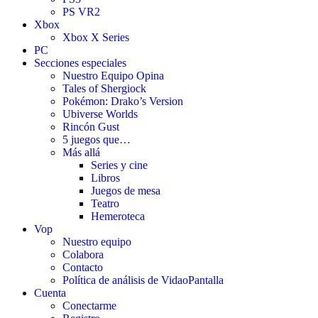
PS VR2
Xbox
Xbox X Series
PC
Secciones especiales
Nuestro Equipo Opina
Tales of Shergiock
Pokémon: Drako’s Version
Ubiverse Worlds
Rincón Gust
5 juegos que…
Más allá
Series y cine
Libros
Juegos de mesa
Teatro
Hemeroteca
Vop
Nuestro equipo
Colabora
Contacto
Política de análisis de VidaoPantalla
Cuenta
Conectarme