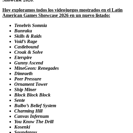
Hoy exploramos todos los videojuegos mostrados en el Latin
American Games Showcase 2026 en un nuevo listado:
Tenebris Somnia
Bunraku
Skills & Raids
Void’s Rage
Castlebound
Croak & Solve
Eterspire
Gunny Ascend
MineGeon: Renegades
Dimraeth
Peer Pressure
Ornament Tower
Ship Miner
Block Block Block
Sente
Bulbo’s Belief System
Charming Hill
Canvas Infernum
You Know The Drill
Kosenki
Soundgrass