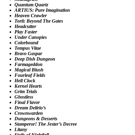
Quantum Quartz
ARTIUS: Pure Imagination
Heaven Crawler
Torii: Beyond The Gates
Headcutter
Play Faster
Under Canopies
Colorbound
Tempus Vitae
Bravo Gaspar
Deep Dish Dungeon
Farmageddon
Magical Blush
Fourleaf Fields
Hell Clock
Kernel Hearts
Grim Trials
Ghostless
Final Flavor
Dream Delirio’s
Crownwarden
Dungeons & Desserts
Stamperor! The Jester’s Decree
Litany
Sigils of Nightfall