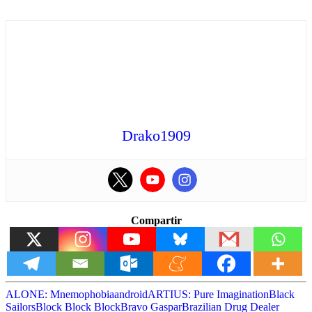
Drako1909
Compartir
ALONE: Mnemophobia
android
ARTIUS: Pure Imagination
Black
Sailors
Block Block Block
Bravo Gaspar
Brazilian Drug Dealer