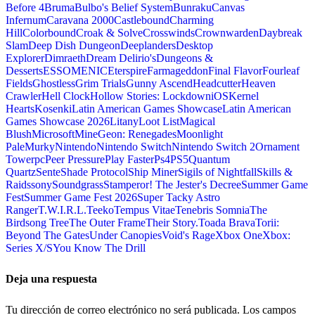
Before 4
Bruma
Bulbo's Belief System
Bunraku
Canvas
Infernum
Caravana 2000
Castlebound
Charming
Hill
Colorbound
Croak & Solve
Crosswinds
Crownwarden
Daybreak
Slam
Deep Dish Dungeon
Deeplanders
Desktop
Explorer
Dimraeth
Dream Delirio's
Dungeons &
Desserts
ESSOMENIC
Eterspire
Farmageddon
Final Flavor
Fourleaf
Fields
Ghostless
Grim Trials
Gunny Ascend
Headcutter
Heaven
Crawler
Hell Clock
Hollow Stories: Lockdown
iOS
Kernel
Hearts
Kosenki
Latin American Games Showcase
Latin American
Games Showcase 2026
Litany
Loot List
Magical
Blush
Microsoft
MineGeon: Renegades
Moonlight
Pale
Murky
Nintendo
Nintendo Switch
Nintendo Switch 2
Ornament
Tower
pc
Peer Pressure
Play Faster
Ps4
PS5
Quantum
Quartz
Sente
Shade Protocol
Ship Miner
Sigils of Nightfall
Skills &
Raids
sony
Soundgrass
Stamperor! The Jester's Decree
Summer Game
Fest
Summer Game Fest 2026
Super Tacky Astro
Ranger
T.W.I.R.L.
Teeko
Tempus Vitae
Tenebris Somnia
The
Birdsong Tree
The Outer Frame
Their Story.
Toada Brava
Torii:
Beyond The Gates
Under Canopies
Void's Rage
Xbox One
Xbox:
Series X/S
You Know The Drill
Deja una respuesta
Tu dirección de correo electrónico no será publicada.
Los campos