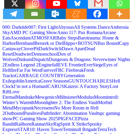
000: Darktide
007: First Light
Abyssus
All Systems Dance
Ambrosia
Sky
AMD PC Gaming Show
Anno 117: Pax Romana
Arcane
Eats
Ascendant
ATMOSFAR
Baby Steps
Barotrauma: Home &
Harbor
Bernband
Berserk or Die
Blippo+
BOTSUN
Bus Bound
Capy
Castaway
CloverPit
DarkSwitch
Dawn Apart
Dead
Reset
Deadwire
Demonschool
Den of
Wolves
Dinkum
Dispatch
Dungeons & Dragons: Neverwinter Nights
2
Endless Legend 2
Enginefall
EVE Frontier
EverSiege
Eyes of
Hellfire
Far Far West
Farever
FBC Firebreak
Fresh
Tracks
GARBAGE COUNTRY
Generation
Exile
goblinAmerica
Grave Seasons
GUNTOUCHABLES
Hell
Clock
I’m not a Human
ICARUS
Kaizen: A Factory Story
Lost
Rift
Love
Eternal
Mandrake
Mewgenics
Militsioner
Modulus
Moomintroll:
Winter’s Warmth
Moonlighter 2: The Endless Vault
Morbid
Metal
Mycopunk
Necesse
no
No More Room in Hell
2
Outbound
Paralives
Pathfinder: Abomination Vaults
pc gaming
show
PC Gaming Show 2025
PIGFACE
Pizza
Bandit
Railborn
Ratatan
SkyRig
Spirit X Strike
Spooky
Express
STAR10: Haven Tower
Terminull Brigade
TerraTech