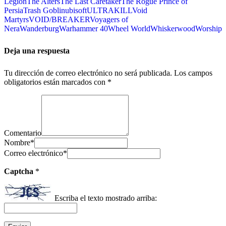
Legion
The Alters
The Last Caretaker
The Rogue Prince of
Persia
Trash Goblin
ubisoft
ULTRAKILL
Void
Martyrs
VOID/BREAKER
Voyagers of
Nera
Wanderburg
Warhammer 40
Wheel World
Whiskerwood
Worship
Deja una respuesta
Tu dirección de correo electrónico no será publicada.
Los campos
obligatorios están marcados con
*
Comentario
Nombre
*
Correo electrónico
*
Captcha
*
Escriba el texto mostrado arriba: