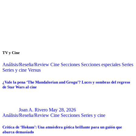
TV y Cine
Análisis/Reseña/Review
Cine
Secciones
Secciones especiales
Series
Series y cine
Versus
¿Vale la pena ‘The Mandalorian and Grogu’? Luces y sombras del regreso
de Star Wars al cine
Joan A. Rivero
May 28, 2026
Análisis/Reseña/Review
Cine
Secciones
Series y cine
Crítica de ‘Hokum’: Una atmósfera gótica brillante para un guión que
abarca demasiado