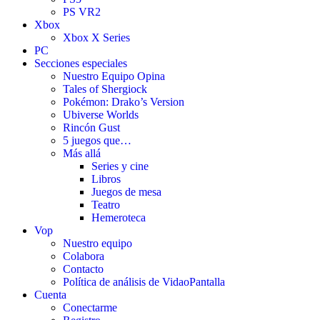
PS VR2
Xbox
Xbox X Series
PC
Secciones especiales
Nuestro Equipo Opina
Tales of Shergiock
Pokémon: Drako’s Version
Ubiverse Worlds
Rincón Gust
5 juegos que…
Más allá
Series y cine
Libros
Juegos de mesa
Teatro
Hemeroteca
Vop
Nuestro equipo
Colabora
Contacto
Política de análisis de VidaoPantalla
Cuenta
Conectarme