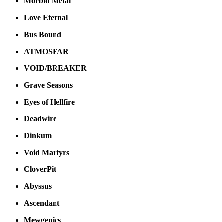
Morbid Metal
Love Eternal
Bus Bound
ATMOSFAR
VOID/BREAKER
Grave Seasons
Eyes of Hellfire
Deadwire
Dinkum
Void Martyrs
CloverPit
Abyssus
Ascendant
Mewgenics