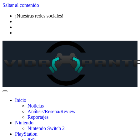
Saltar al contenido
¡Nuestras redes sociales!
Inicio
Noticias
Análisis/Reseña/Review
Reportajes
Nintendo
Nintendo Switch 2
PlayStation
PS5