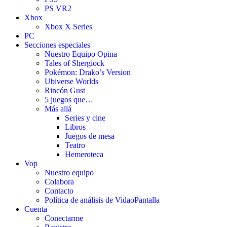
PS VR2
Xbox
Xbox X Series
PC
Secciones especiales
Nuestro Equipo Opina
Tales of Shergiock
Pokémon: Drako’s Version
Ubiverse Worlds
Rincón Gust
5 juegos que…
Más allá
Series y cine
Libros
Juegos de mesa
Teatro
Hemeroteca
Vop
Nuestro equipo
Colabora
Contacto
Política de análisis de VidaoPantalla
Cuenta
Conectarme