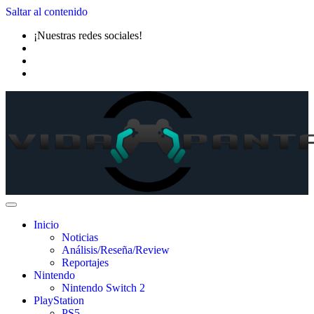
Saltar al contenido
¡Nuestras redes sociales!
Inicio
Noticias
Análisis/Reseña/Review
Reportajes
Nintendo
Nintendo Switch 2
PlayStation
PS5