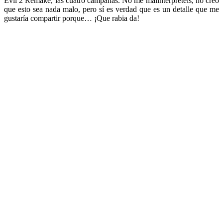
Evil 2 Remake, las cuatro campañas. No me malinterpretéis, no creo
que esto sea nada malo, pero sí es verdad que es un detalle que me
gustaría compartir porque… ¡Que rabia da!