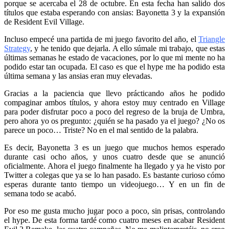
porque se acercaba el 28 de octubre. En esta fecha han salido dos
títulos que estaba esperando con ansias: Bayonetta 3 y la expansión
de Resident Evil Village.
Incluso empecé una partida de mi juego favorito del año, el
Triangle
Strategy
, y he tenido que dejarla. A ello súmale mi trabajo, que estas
últimas semanas he estado de vacaciones, por lo que mi mente no ha
podido estar tan ocupada. El caso es que el hype me ha podido esta
última semana y las ansias eran muy elevadas.
Gracias a la paciencia que llevo prácticando años he podido
compaginar ambos títulos, y ahora estoy muy centrado en Village
para poder disfrutar poco a poco del regreso de la bruja de Umbra,
pero ahora yo os pregunto: ¿quién se ha pasado ya el juego? ¿No os
parece un poco… Triste? No en el mal sentido de la palabra.
Es decir, Bayonetta 3 es un juego que muchos hemos esperado
durante casi ocho años, y unos cuatro desde que se anunció
oficialmente. Ahora el juego finalmente ha llegado y ya he visto por
Twitter a colegas que ya se lo han pasado. Es bastante curioso cómo
esperas durante tanto tiempo un videojuego… Y en un fin de
semana todo se acabó.
Por eso me gusta mucho jugar poco a poco, sin prisas, controlando
el hype. De esta forma tardé como cuatro meses en acabar Resident