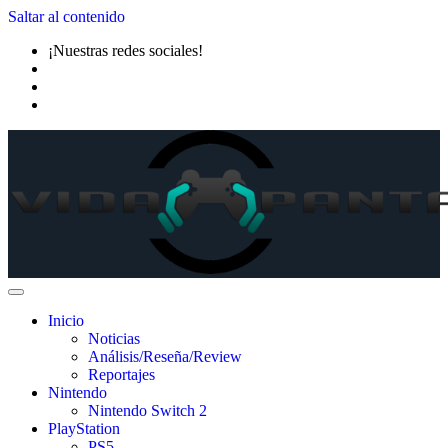
Saltar al contenido
¡Nuestras redes sociales!
Inicio
Noticias
Análisis/Reseña/Review
Reportajes
Nintendo
Nintendo Switch 2
PlayStation
PS5