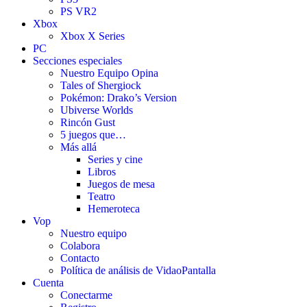
PS VR2
Xbox
Xbox X Series
PC
Secciones especiales
Nuestro Equipo Opina
Tales of Shergiock
Pokémon: Drako’s Version
Ubiverse Worlds
Rincón Gust
5 juegos que…
Más allá
Series y cine
Libros
Juegos de mesa
Teatro
Hemeroteca
Vop
Nuestro equipo
Colabora
Contacto
Política de análisis de VidaoPantalla
Cuenta
Conectarme