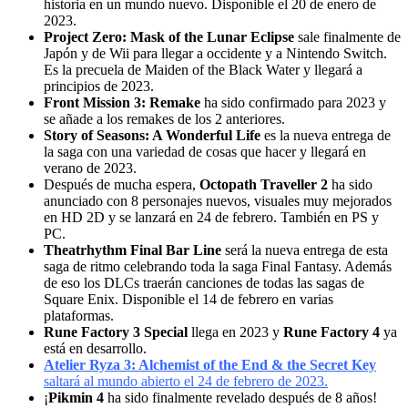
historia en un mundo nuevo. Disponible el 20 de enero de
2023.
Project Zero: Mask of the Lunar Eclipse
sale finalmente de
Japón y de Wii para llegar a occidente y a Nintendo Switch.
Es la precuela de Maiden of the Black Water y llegará a
principios de 2023.
Front Mission 3: Remake
ha sido confirmado para 2023 y
se añade a los remakes de los 2 anteriores.
Story of Seasons: A Wonderful Life
es la nueva entrega de
la saga con una variedad de cosas que hacer y llegará en
verano de 2023.
Después de mucha espera,
Octopath Traveller 2
ha sido
anunciado con 8 personajes nuevos, visuales muy mejorados
en HD 2D y se lanzará en 24 de febrero. También en PS y
PC.
Theatrhythm Final Bar Line
será la nueva entrega de esta
saga de ritmo celebrando toda la saga Final Fantasy. Además
de eso los DLCs traerán canciones de todas las sagas de
Square Enix. Disponible el 14 de febrero en varias
plataformas.
Rune Factory 3 Special
llega en 2023 y
Rune Factory 4
ya
está en desarrollo.
Atelier Ryza 3: Alchemist of the End & the Secret Key
saltará al mundo abierto el 24 de febrero de 2023.
¡
Pikmin 4
ha sido finalmente revelado después de 8 años!