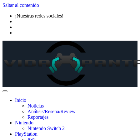
Saltar al contenido
¡Nuestras redes sociales!
Inicio
Noticias
Análisis/Reseña/Review
Reportajes
Nintendo
Nintendo Switch 2
PlayStation
PS5