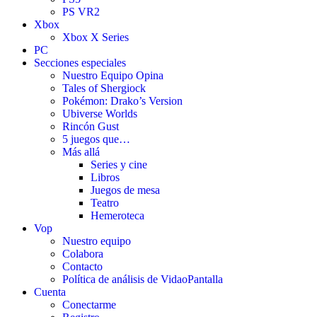
PS VR2
Xbox
Xbox X Series
PC
Secciones especiales
Nuestro Equipo Opina
Tales of Shergiock
Pokémon: Drako’s Version
Ubiverse Worlds
Rincón Gust
5 juegos que…
Más allá
Series y cine
Libros
Juegos de mesa
Teatro
Hemeroteca
Vop
Nuestro equipo
Colabora
Contacto
Política de análisis de VidaoPantalla
Cuenta
Conectarme