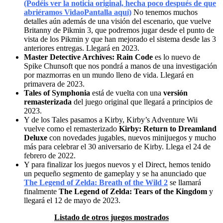
(Podéis ver la noticia original, hecha poco después de que
abriéramos VidaoPantalla aquí)
No tenemos muchos
detalles aún además de una visión del escenario, que vuelve
Britanny de Pikmin 3, que podremos jugar desde el punto de
vista de los Pikmin y que han mejorado el sistema desde las 3
anteriores entregas. Llegará en 2023.
Master Detective Archives: Rain Code
es lo nuevo de
Spike Chunsoft que nos pondrá a manos de una investigación
por mazmorras en un mundo lleno de vida. Llegará en
primavera de 2023.
Tales of Symphonia
está de vuelta con una
versión
remasterizada
del juego original que llegará a principios de
2023.
Y de los Tales pasamos a Kirby, Kirby’s Adventure Wii
vuelve como el remasterizado
Kirby: Return to Dreamland
Deluxe
con novedades jugables, nuevos minijuegos y mucho
más para celebrar el 30 aniversario de Kirby. Llega el 24 de
febrero de 2022.
Y para finalizar los juegos nuevos y el Direct, hemos tenido
un pequeño segmento de gameplay y se ha anunciado que
The Legend of Zelda: Breath of the Wild 2
se llamará
finalmente
The Legend of Zelda: Tears of the Kingdom
y
llegará el 12 de mayo de 2023.
Listado de otros juegos mostrados