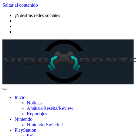
Saltar al contenido
¡Nuestras redes sociales!
Inicio
Noticias
Análisis/Reseña/Review
Reportajes
Nintendo
Nintendo Switch 2
PlayStation
PS5