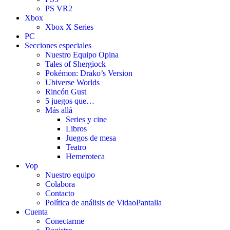
PS VR2
Xbox
Xbox X Series
PC
Secciones especiales
Nuestro Equipo Opina
Tales of Shergiock
Pokémon: Drako’s Version
Ubiverse Worlds
Rincón Gust
5 juegos que…
Más allá
Series y cine
Libros
Juegos de mesa
Teatro
Hemeroteca
Vop
Nuestro equipo
Colabora
Contacto
Política de análisis de VidaoPantalla
Cuenta
Conectarme