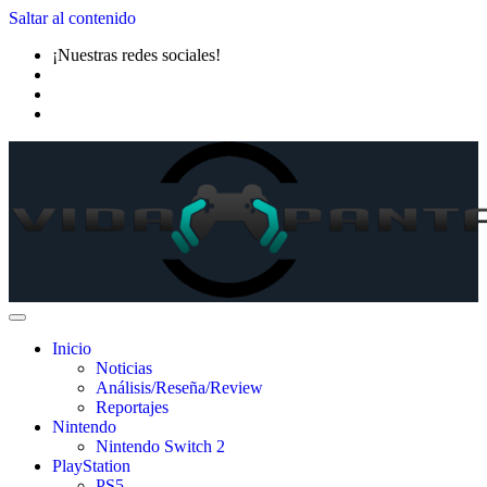
Saltar al contenido
¡Nuestras redes sociales!
Inicio
Noticias
Análisis/Reseña/Review
Reportajes
Nintendo
Nintendo Switch 2
PlayStation
PS5