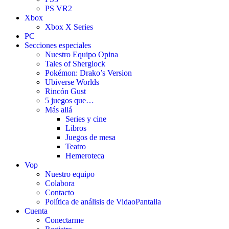
PS VR2
Xbox
Xbox X Series
PC
Secciones especiales
Nuestro Equipo Opina
Tales of Shergiock
Pokémon: Drako’s Version
Ubiverse Worlds
Rincón Gust
5 juegos que…
Más allá
Series y cine
Libros
Juegos de mesa
Teatro
Hemeroteca
Vop
Nuestro equipo
Colabora
Contacto
Política de análisis de VidaoPantalla
Cuenta
Conectarme