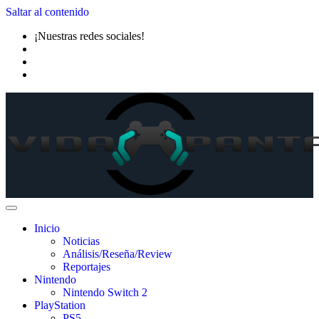
Saltar al contenido
¡Nuestras redes sociales!
Inicio
Noticias
Análisis/Reseña/Review
Reportajes
Nintendo
Nintendo Switch 2
PlayStation
PS5