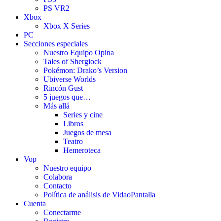
PS VR2
Xbox
Xbox X Series
PC
Secciones especiales
Nuestro Equipo Opina
Tales of Shergiock
Pokémon: Drako’s Version
Ubiverse Worlds
Rincón Gust
5 juegos que…
Más allá
Series y cine
Libros
Juegos de mesa
Teatro
Hemeroteca
Vop
Nuestro equipo
Colabora
Contacto
Política de análisis de VidaoPantalla
Cuenta
Conectarme